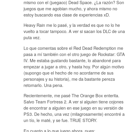
mismo con el (juegaco) Dead Space. ¿La razón? Son
juegos que me agobian mucho, y ahora mismo no
estoy buscando esa clase de experiencias xD.
Heavy Rain me lo pasé, y la verdad es que no lo he
vuelto a tocar tampoco. A ver si sacan los DLC de una
puta vez.
Lo que comentas sobre el Red Dead Redemption me
pasa a mí también con el otro juego de Rockstar: GTA
IV. Me estaba gustando bastante, lo abandoné para
empezar a jugar a otro, y hasta hoy. Por algún motivo
(supongo que el hecho de no acordarme de sus
personajes y su historia), me da bastante pereza
retomarlo. Una pena.
Recientemente, me pasé The Orange Box enterita.
Salvo Team Fortress 2. A ver si alguien tiene cojones
de encontrar a alguien en ese juego en su versión de
PS3. De hecho, una vez (milagrosamente) encontré a
un tío, le maté, y se fue. TRUE STORY.
En cuanto a lo que juego ahora, pues: