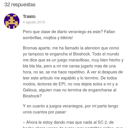
32 respuestas
Trasto
4 agosto 2010
Pero que clase de diario veraniego es este? Faltan
sombrillas, mojitos y bikinis!
Bromas aparte, me ha llamado la atencion que como
yo tampoco te engancha el Bioshock. Todo el mundo
me dice que es un juego maravilloso, muy bien hecho y
bla bla bla, pero a mi me cansa jugarlo mas de una
hora, no se, se me hace repetitivo. A ver si despues de
leer este articulo me espabilo y lo termino. De todos
modos, lectores de EPI, no nos dejeis solos a mi y a
Galious, alguien mas no termina de engancharse al
Bioshock?
Y en cuanto a juegos veraniegos, por mi parte tengo
unos cuantos por pasar:
– Ahora le estoy dando mas que nada al SC 2, de
hecho ahora vengo de jugar unas partiditas online, que