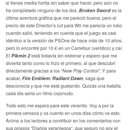
si tienes media horita sin saber que hacer, pero aún no
he completado ninguno de los dos.
Broken Sword
es la
última aventura gráfica que me pareció buena, pero el
precio de este Director’s cut para Wii me parecía un robo
cuando salió, teniendo en cuenta que el juego es casi
idéntico a la versión de PSOne de hace más de 10 años,
pero lo encontré por 10 € en un Carrefour (verídico) y caí.
El
Pikmin 2
está todavía sin estrenar y espero que me
divierta tanto como lo hizo el primero, al que descubrí
directamente gracias a los “
New Play Control”
. Y para
acabar,
Fire Emblem: Radiant Dawn
, saga que
desconocía y que me está gustando. Quizás una batalla
cada día sería un ritmo cojonudo.
Todo esto me espera para este veranito. Voy a por la
primera cerveza y os cuento en unos días cómo va esto.
Animo a los lectores a contribuir en los comentarios con
sus propios “Diarios veraniegos”, que seguro no soy el