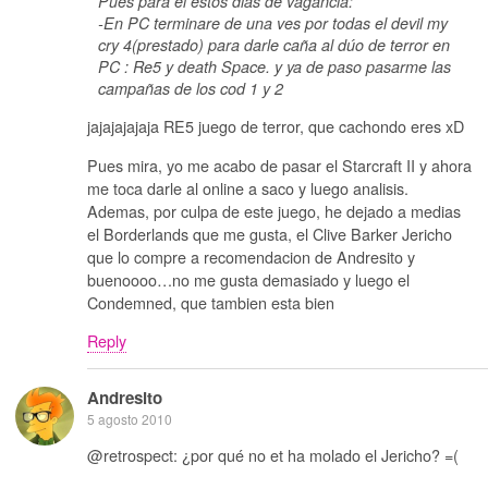
Pues para el estos dias de vagancia:
-En PC terminare de una ves por todas el devil my
cry 4(prestado) para darle caña al dúo de terror en
PC : Re5 y death Space. y ya de paso pasarme las
campañas de los cod 1 y 2
jajajajajaja RE5 juego de terror, que cachondo eres xD
Pues mira, yo me acabo de pasar el Starcraft II y ahora
me toca darle al online a saco y luego analisis.
Ademas, por culpa de este juego, he dejado a medias
el Borderlands que me gusta, el Clive Barker Jericho
que lo compre a recomendacion de Andresito y
buenoooo…no me gusta demasiado y luego el
Condemned, que tambien esta bien
Reply
Andresito
5 agosto 2010
@retrospect: ¿por qué no et ha molado el Jericho? =(