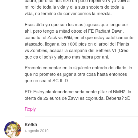
padre, pero se nos hizo un poco repetitivo y yo volvi a
mi rol de toda la vida y el a sus shooters de toda la
vida, no termino de convencernos la mezcla.
Esos diria yo que son los mas jugosos que tengo por
ahi, pero tengo a mitad otros: el FE Radiant Dawn,
como tu, el Zack vs Wiki, en el que estoy pateticamente
atascado, llegar a los 1000 pies en el arbol del Plants
vs Zombies, acabar la campaña del Settlers VI (Creo
que es el seis) y alguno mas habra por ahi.
Prometo comentar en la siguiente entrada del diario, lo
que no prometo es jugar a otra cosa hasta entonces
que no sea al SC II :D
PD: Estoy planteandome seriamente pillar el NMH2, la
oferta de 22 euros de Zavvi es cojonuda. Deberia? xD
Reply
Kefka
4 agosto 2010