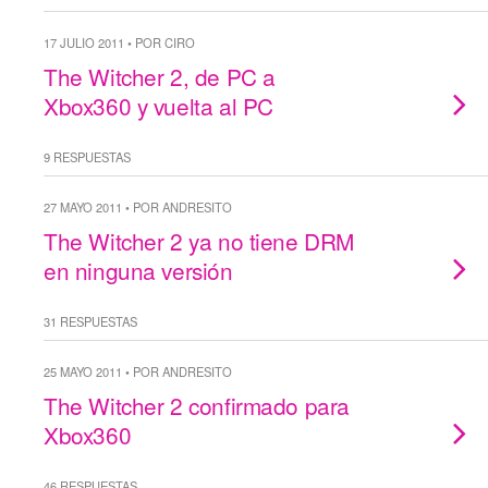
17 JULIO 2011 • POR CIRO
The Witcher 2, de PC a
Xbox360 y vuelta al PC
9 RESPUESTAS
27 MAYO 2011 • POR ANDRESITO
The Witcher 2 ya no tiene DRM
en ninguna versión
31 RESPUESTAS
25 MAYO 2011 • POR ANDRESITO
The Witcher 2 confirmado para
Xbox360
46 RESPUESTAS