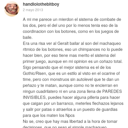
handlolothebitboy
2 mayo 2013
A mi me parece un mierdon el sistema de combate de
los dos, pero el del uno por lo menos tenia eso de la
coordinacion con los botones, como en los juegos de
baile.
Era una risa ver al Geralt bailar al son del machaqueo
ritmico de los botones, eso un chimpances no lo puede
hacer bien, por eso tiene mas merito el sistema del
primer juego, aunque en mi opinion es un coñazo total.
Sigo pensando que el mejor sistema es el de los
Gothic/Risen, que es un estilo al visto en el ocarine of
time, pero con monstruos sin autolevel que te dan un
peñazo y te matan, aunque como no te encierran en
ningun cuadrilatero ni en una zona llena de PAREDES
INVISIBLES, puedes hacer alguna pilleria para hacer
que caigan por un barranco, meterles flechazos lejanos
y salir por patas o atraerlos a un puesto de guardias
para que los maten los Npcs
No se, creo que hay mas libertad a la hora de tomar
decisiones, que no sean el simple machaqueo