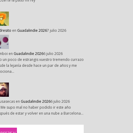
pzel te la paso mi rey
dresito
en
Guadalindie 2026
7 julio 2026
mboi
en
Guadalindie 2026
6 julio 2026
o un poco de estrangis vuestro tremendo currazo
de la lejanía desde hace un par de años y me
ociona…
susasecas
en
Guadalindie 2026
6 julio 2026
 Me supo mal no haber podido ir este año
pués de estar y volver en una nube a Barcelona…