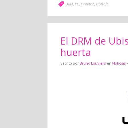
DRM
,
PC
,
Pirateria
,
Ubisoft
.
El DRM de Ubiso
huerta
Escrito por
Bruno Louviers
en
Noticias
-