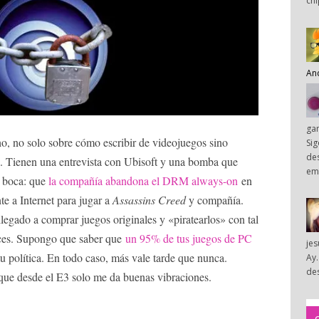
chi
An
ga
, no solo sobre cómo escribir de videojuegos sino
Sig
des
. Tienen una entrevista con Ubisoft y una bomba que
em
r boca: que
la compañía abandona el DRM always-on
en
e a Internet para jugar a
Assassins Creed
y compañía.
legado a comprar juegos originales y «piratearlos» con tal
eces. Supongo que saber que
un 95% de tus juegos de PC
je
u política. En todo caso, más vale tarde que nunca.
Ay.
des
 que desde el E3 solo me da buenas vibraciones.