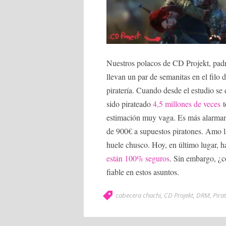
Nuestros polacos de CD Projekt, padr
llevan un par de semanitas en el filo
piratería. Cuando desde el estudio se
sido pirateado
4,5 millones de veces
t
estimación muy vaga. Es más alarma
de 900€ a supuestos piratones. Amo l
huele chusco. Hoy, en último lugar,
están 100% seguros
. Sin embargo, ¿c
fiable en estos asuntos.
cabecera chachi
,
CD Projekt
,
DRM
,
Pira