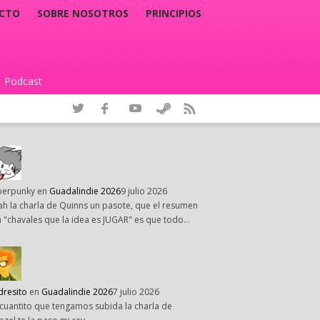
CTO
SOBRE NOSOTROS
PRINCIPIOS
Podcast
|
perpunky
en
Guadalindie 2026
9 julio 2026
h la charla de Quinns un pasote, que el resumen
 "chavales que la idea es JUGAR" es que todo…
dresito
en
Guadalindie 2026
7 julio 2026
cuantito que tengamos subida la charla de