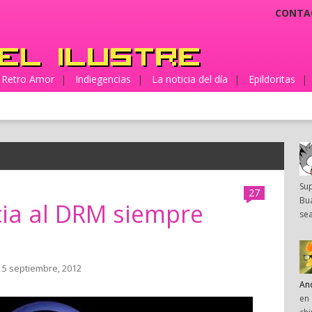
CONTA
Retro Amor
|
Indiegencias
|
La noticia del día
|
Epildoritas
|
Su
27
Bua
cia al DRM siempre
sea
 5 septiembre, 2012
An
en 