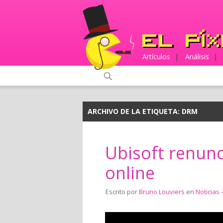
Artículos
|
Análisis
|
ARCHIVO DE LA ETIQUETA:
DRM
Ubisoft renun
online
Escrito por
Bruno Louviers
en
Noticias
-