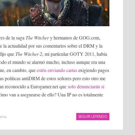
es de la saga
The Witcher
y hermanos de GOG.com,
 de la actualidad por sus comentarios sobre el DRM y la
 dijo que
The Witcher 2
, mi particular GOTY 2011, había
odo el mundo se alarmó mucho, incluso aunque era una
nte, en cambio, que
estén enviando cartas
exigiendo pagos
as políticas antiDRM de estos señores pero esto otro me
 han reconocido a Eurogamer.net que
solo denunciarán si
ómo van a asegurarse de ello? Una IP no es totalmente
teria
.
SEGUIR LEYENDO