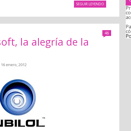
SEGUIR LEYENDO
Pr
co
ac
Pa
có
46
Po
ft, la alegría de la
 16 enero, 2012