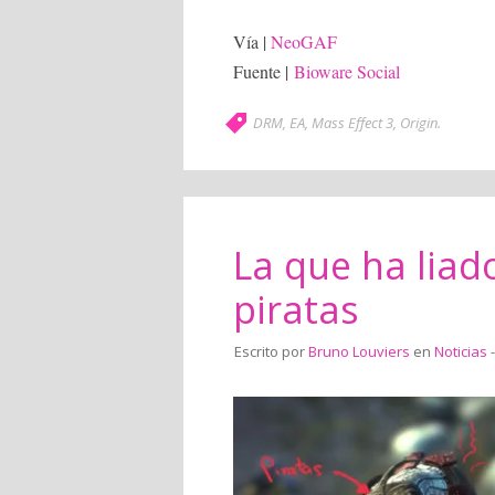
Vía |
NeoGAF
Fuente |
Bioware Social
DRM
,
EA
,
Mass Effect 3
,
Origin
.
La que ha liad
piratas
Escrito por
Bruno Louviers
en
Noticias
-