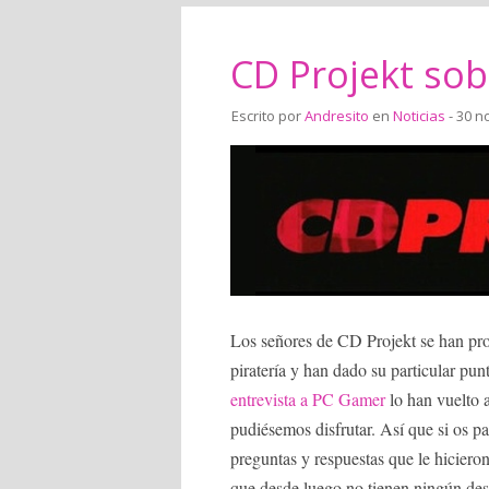
CD Projekt sobr
Escrito por
Andresito
en
Noticias
- 30 n
Los señores de CD Projekt se han pro
piratería y han dado su particular pu
entrevista a PC Gamer
lo han vuelto a
pudiésemos disfrutar. Así que si os par
preguntas y respuestas que le hiciero
que desde luego no tienen ningún des