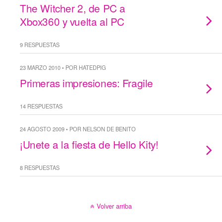
The Witcher 2, de PC a
Xbox360 y vuelta al PC
9 RESPUESTAS
23 MARZO 2010 • POR HATEDPIG
Primeras impresiones: Fragile
14 RESPUESTAS
24 AGOSTO 2009 • POR NELSON DE BENITO
¡Unete a la fiesta de Hello Kity!
8 RESPUESTAS
Volver arriba