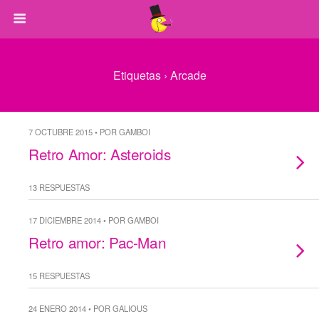
Etiquetas › Arcade
7 OCTUBRE 2015 • POR GAMBOI
Retro Amor: Asteroids
13 RESPUESTAS
17 DICIEMBRE 2014 • POR GAMBOI
Retro amor: Pac-Man
15 RESPUESTAS
24 ENERO 2014 • POR GALIOUS