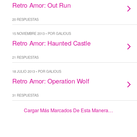
Retro Amor: Out Run
20 RESPUESTAS
15 NOVIEMBRE 2013 • POR GALIOUS
Retro Amor: Haunted Castle
21 RESPUESTAS
18 JULIO 2013 • POR GALIOUS
Retro Amor: Operation Wolf
31 RESPUESTAS
Cargar Más Marcados De Esta Manera…