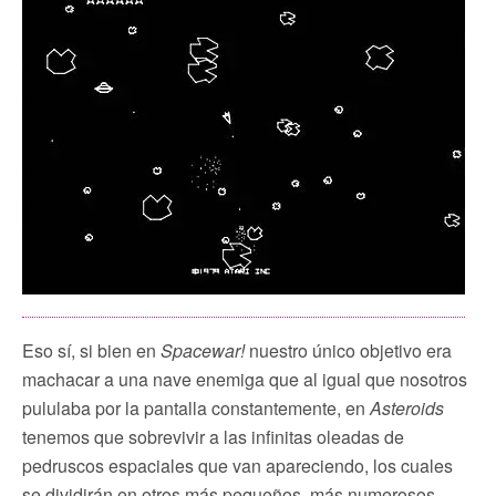
Eso sí, si bien en
Spacewar!
nuestro único objetivo era
machacar a una nave enemiga que al igual que nosotros
pululaba por la pantalla constantemente, en
Asteroids
tenemos que sobrevivir a las infinitas oleadas de
pedruscos espaciales que van apareciendo, los cuales
se dividirán en otros más pequeños, más numerosos,