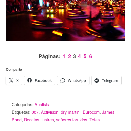
Páginas:
1
2
3
4
5
6
Comparte
X
Facebook
WhatsApp
Telegram
Categorías:
Análisis
Etiquetas:
007
,
Activision
,
dry martini
,
Eurocom
,
James
Bond
,
Recetas Ilustres
,
señores fornidos
,
Tetas