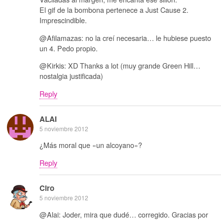
El gif de la bombona pertenece a Just Cause 2.
Imprescindible.
@Afilamazas: no la creí necesaria… le hubiese puesto
un 4. Pedo propio.
@Kirkis: XD Thanks a lot (muy grande Green Hill…
nostalgia justificada)
Reply
ALAI
5 noviembre 2012
¿Más moral que «un alcoyano»?
Reply
Ciro
5 noviembre 2012
@Alai: Joder, mira que dudé… corregido. Gracias por