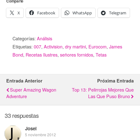
Comparte
X
Facebook
WhatsApp
Telegram
Categorías:
Análisis
Etiquetas:
007
,
Activision
,
dry martini
,
Eurocom
,
James
Bond
,
Recetas Ilustres
,
señores fornidos
,
Tetas
Entrada Anterior
Próxima Entrada
Super Amazing Wagon
Top 13: Pelirrojas Mejores Que
Adventure
Las Que Puso Bruno
33 respuestas
Josei
5 noviembre 2012