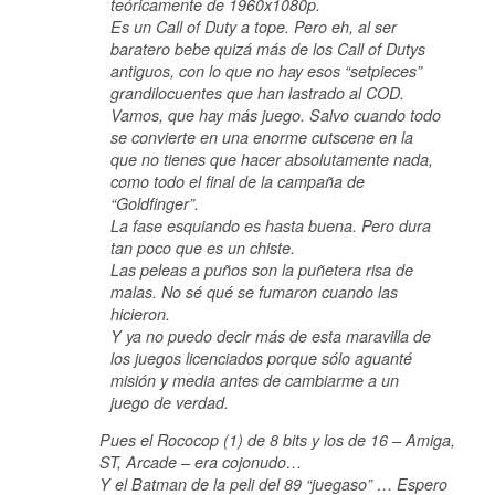
teóricamente de 1960x1080p.
Es un Call of Duty a tope. Pero eh, al ser
baratero bebe quizá más de los Call of Dutys
antiguos, con lo que no hay esos “setpieces”
grandilocuentes que han lastrado al COD.
Vamos, que hay más juego. Salvo cuando todo
se convierte en una enorme cutscene en la
que no tienes que hacer absolutamente nada,
como todo el final de la campaña de
“Goldfinger”.
La fase esquiando es hasta buena. Pero dura
tan poco que es un chiste.
Las peleas a puños son la puñetera risa de
malas. No sé qué se fumaron cuando las
hicieron.
Y ya no puedo decir más de esta maravilla de
los juegos licenciados porque sólo aguanté
misión y media antes de cambiarme a un
juego de verdad.
Pues el Rococop (1) de 8 bits y los de 16 – Amiga,
ST, Arcade – era cojonudo…
Y el Batman de la peli del 89 “juegaso” … Espero