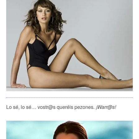
Lo sé, lo sé… vostr@s queréis pezones.
¡Warr@s!