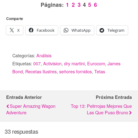
Páginas:
1
2
3
4
5
6
Comparte
X
Facebook
WhatsApp
Telegram
Categorías:
Análisis
Etiquetas:
007
,
Activision
,
dry martini
,
Eurocom
,
James
Bond
,
Recetas Ilustres
,
señores fornidos
,
Tetas
Entrada Anterior
Próxima Entrada
Super Amazing Wagon
Top 13: Pelirrojas Mejores Que
Adventure
Las Que Puso Bruno
33 respuestas