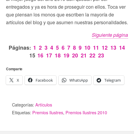
entregados y ya es hora de proseguir con ellos. Toca ver
que piensan los monos que escriben la mayoría de
artículos del blog y que asumen nuestras personalidades.
Siguiente página
Páginas:
1
2
3
4
5
6
7
8
9
10
11
12
13
14
15
16
17
18
19
20
21
22
23
Comparte
X
Facebook
WhatsApp
Telegram
Categorías:
Artículos
Etiquetas:
Premios Ilustres
,
Premios Ilustres 2010