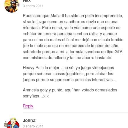
Nax
3 enero 2011
Pues creo que Mafia II ha sido un pelín incomprendido,
si se le juzga como un sandbox es obvio que es una
mierdaca. Pero no sé, yo lo veo como una especie de
«chúter en tercera persona semi-on rails» y aunque
para colmo de males el final me dejó con el culo torcido
(de lo malo que es) no me parece de lo peor del año,
sobretodo porque a mí la formula sandbox de tipo GTA
con misiones de relleno y tal me aburre bastante.
Heavy Rain lo mejor…no sé, yo juego videojuegos
porque son eso «cosas jugables», pero alabar los
juegos porque se parecen a películas interactivas…
Amnesia goty y punto, aquí han votado demasiados
sonyfags…>.<
Reply
JohnZ
3 enero 2011