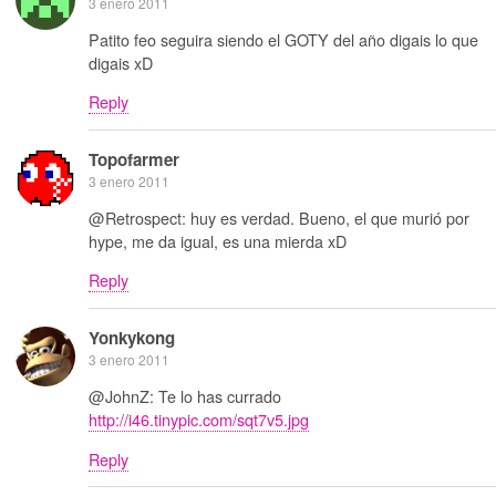
3 enero 2011
Patito feo seguira siendo el GOTY del año digais lo que
digais xD
Reply
Topofarmer
3 enero 2011
@Retrospect: huy es verdad. Bueno, el que murió por
hype, me da igual, es una mierda xD
Reply
Yonkykong
3 enero 2011
@JohnZ: Te lo has currado
http://i46.tinypic.com/sqt7v5.jpg
Reply