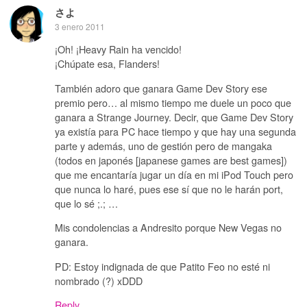
さよ
3 enero 2011
¡Oh! ¡Heavy Rain ha vencido!
¡Chúpate esa, Flanders!
También adoro que ganara Game Dev Story ese
premio pero… al mismo tiempo me duele un poco que
ganara a Strange Journey. Decir, que Game Dev Story
ya existía para PC hace tiempo y que hay una segunda
parte y además, uno de gestión pero de mangaka
(todos en japonés [japanese games are best games])
que me encantaría jugar un día en mi iPod Touch pero
que nunca lo haré, pues ese sí que no le harán port,
que lo sé ;.; …
Mis condolencias a Andresito porque New Vegas no
ganara.
PD: Estoy indignada de que Patito Feo no esté ni
nombrado (?) xDDD
Reply