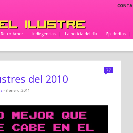
CONTA
Retro Amor
|
Indiegencias
|
La noticia del día
|
Epildoritas
|
77
ustres del 2010
os
- 3 enero, 2011