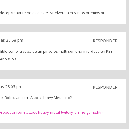
ecepcionante no es el GT5. Vuélvete a mirar los premios xD
las 22:58 pm
RESPONDER
↓
ible como la copa de un pino, los multi son una mierdaca en PS3,
lo si o si.
las 23:05 pm
RESPONDER
↓
el Robot Unicorn Attack Heavy Metal, no?
robot-unicorn-attack-heavy-metal-twitchy-online-game.html