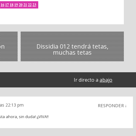
16
17
18
19
20
21
22
23
ón
Dissidia 012 tendrá tetas,
muchas tetas
Ir directo a
abajo
las 22:13 pm
RESPONDER
↓
ta ahora, sin duda! ¡¡VIVA!!