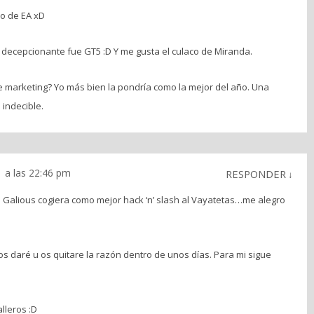
no de EA xD
decepcionante fue GT5 :D Y me gusta el culaco de Miranda.
de marketing? Yo más bien la pondría como la mejor del año. Una
 indecible.
 a las 22:46 pm
RESPONDER
↓
Galious cogiera como mejor hack ‘n’ slash al Vayatetas…me alegro
.
s daré u os quitare la razón dentro de unos días. Para mi sigue
lleros :D