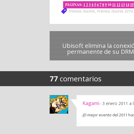
PÁGINAS:
1
2
3
4
5
6
7
8
9
10
11
12
13
14
15
Premios Ilustres
,
Premios Ilustres 2010
.
Ubisoft elimina la conexi
permanente de su DRM
77
comentarios
Kagami
3 enero 2011 a 
-
¡El mejor evento del 2011 has