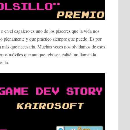
 o en el cagalero es uno de los placeres que la vida nos
do plenamente y que practico siempre que puedo. Es por
era más que necesaria. Muchas veces nos olvidamos de esos
éfonos móviles que aunque rebosen calité, no llaman la
uenta.