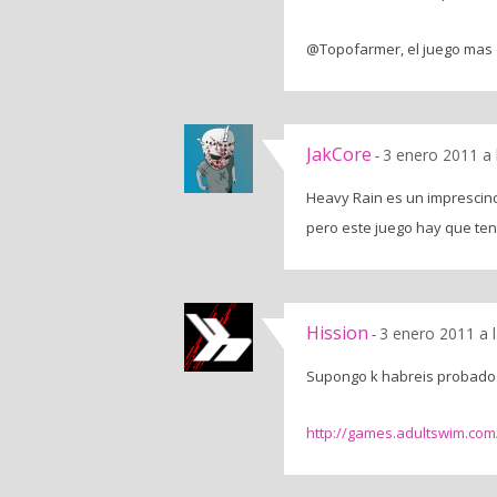
@Topofarmer, el juego mas d
JakCore
3 enero 2011 a 
-
Heavy Rain es un imprescind
pero este juego hay que tener
Hission
3 enero 2011 a 
-
Supongo k habreis probado 
http://games.adultswim.com/