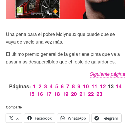
Una pena para el pobre Molyneux que puede que se
vaya de vacío una vez más.
El último premio general de la gala tiene pinta que va a
pasar más desapercibido que el resto de galardones.
Siguiente página
Páginas:
1
2
3
4
5
6
7
8
9
10
11
12
13
14
15
16
17
18
19
20
21
22
23
Comparte
X
Facebook
WhatsApp
Telegram