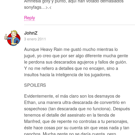
Amnesia goty y punto, aquí han votado demasiados
sonyfags…>.<
Reply
JohnZ
3 enero 2011
Aunque Heavy Rain me gustó mucho mientras lo
jugué, yo creo que por ser algo diferente mucha gente
le perdona sus descarados agujeros y fallos de guión.
Y no me refiero a detalles que no encajen, sino a
insultos hacia la inteligencia de los jugadores.
SPOILERS
Evidentemente, el más claro son los desmayos de
Ethan, una manera ultra-descarada de convertirlo en
sospechoso (tan descarada que no funciona). Después
tenemos el detalle del asesinato en la tienda de
Manfred, que de repente no controlas a tu personajes,
éste hace cosas por su cuenta sin que veas nada y tan
panchos. Mucha gente no se daría cuenta, pero