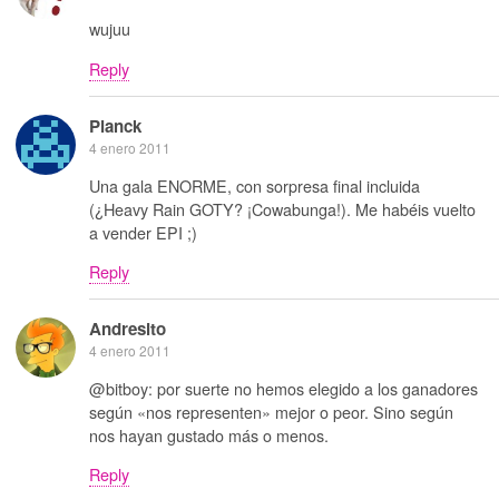
wujuu
Reply
Planck
4 enero 2011
Una gala ENORME, con sorpresa final incluida
(¿Heavy Rain GOTY? ¡Cowabunga!). Me habéis vuelto
a vender EPI ;)
Reply
Andresito
4 enero 2011
@bitboy: por suerte no hemos elegido a los ganadores
según «nos representen» mejor o peor. Sino según
nos hayan gustado más o menos.
Reply