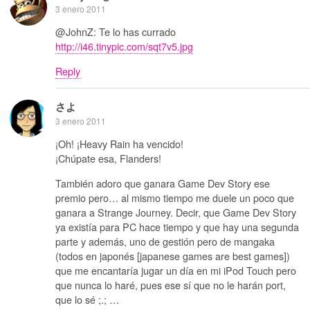
3 enero 2011
@JohnZ: Te lo has currado
http://i46.tinypic.com/sqt7v5.jpg
Reply
さよ
3 enero 2011
¡Oh! ¡Heavy Rain ha vencido!
¡Chúpate esa, Flanders!
También adoro que ganara Game Dev Story ese
premio pero… al mismo tiempo me duele un poco que
ganara a Strange Journey. Decir, que Game Dev Story
ya existía para PC hace tiempo y que hay una segunda
parte y además, uno de gestión pero de mangaka
(todos en japonés [japanese games are best games])
que me encantaría jugar un día en mi iPod Touch pero
que nunca lo haré, pues ese sí que no le harán port,
que lo sé ;.; …