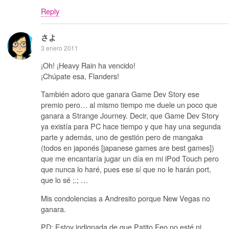
Reply
さよ
3 enero 2011
¡Oh! ¡Heavy Rain ha vencido!
¡Chúpate esa, Flanders!
También adoro que ganara Game Dev Story ese
premio pero… al mismo tiempo me duele un poco que
ganara a Strange Journey. Decir, que Game Dev Story
ya existía para PC hace tiempo y que hay una segunda
parte y además, uno de gestión pero de mangaka
(todos en japonés [japanese games are best games])
que me encantaría jugar un día en mi iPod Touch pero
que nunca lo haré, pues ese sí que no le harán port,
que lo sé ;.; …
Mis condolencias a Andresito porque New Vegas no
ganara.
PD: Estoy indignada de que Patito Feo no esté ni