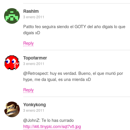
Rashim
3 enero 2011
Patito feo seguira siendo el GOTY del año digais lo que
digais xD
Reply
Topofarmer
3 enero 2011
@Retrospect: huy es verdad. Bueno, el que murió por
hype, me da igual, es una mierda xD
Reply
Yonkykong
3 enero 2011
@JohnZ: Te lo has currado
http://i46.tinypic.com/sqt7v5.jpg