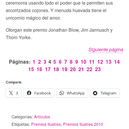
ceremonia usando todo el poder que le permiten sus
arcoirizados cojones. Y menuda huevada tiene el
unicornio mágico del amor.
Otorgan este premio Jonathan Blow, Jim Jarmusch y
Thom Yorke.
Siguiente página
Páginas:
1
2
3
4
5
6
7
8
9
10
11
12
13
14
15
16
17
18
19
20
21
22
23
Comparte
X
Facebook
WhatsApp
Telegram
Categorías:
Artículos
Etiquetas:
Premios Ilustres
,
Premios Ilustres 2010