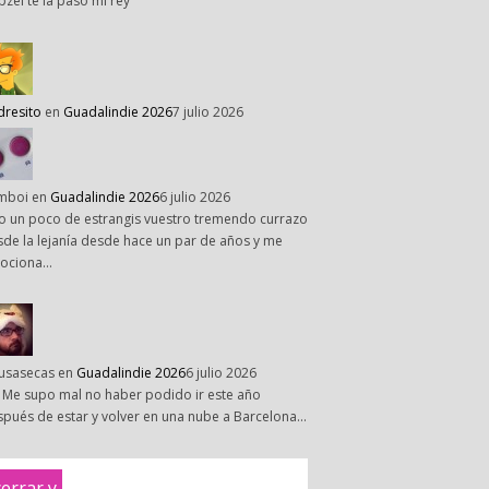
pzel te la paso mi rey
dresito
en
Guadalindie 2026
7 julio 2026
mboi
en
Guadalindie 2026
6 julio 2026
o un poco de estrangis vuestro tremendo currazo
de la lejanía desde hace un par de años y me
ociona…
susasecas
en
Guadalindie 2026
6 julio 2026
 Me supo mal no haber podido ir este año
pués de estar y volver en una nube a Barcelona…