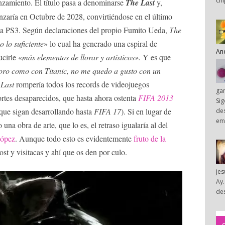
chi
zamiento. El título pasa a denominarse
The Last
y,
anzaría en Octubre de 2028, convirtiéndose en el último
ida PS3. Según declaraciones del propio Fumito Ueda,
The
 lo suficiente
» lo cual ha generado una espiral de
An
ucirle «
más elementos de llorar y artísticos».
Y es que
lloro como con Titanic, no me quedo a gusto con un
 Last
rompería todos los records de videojuegos
ga
rtes desaparecidos, que hasta ahora ostenta
FIFA 2013
Sig
que sigan desarrollando hasta
FIFA 17
). Si en lugar de
des
em
a obra de arte, que lo es, el retraso igualaría al del
López
. Aunque todo esto es evidentemente
fruto de la
st y visitacas y ahí que os den por culo.
je
Ay.
des