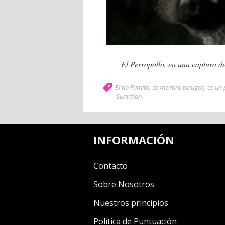
El Perropollo, en una captura 
El tio Fumito
,
es mentira tarugos
,
es un
Guardian
.
INFORMACIÓN
Contacto
Sobre Nosotros
Nuestros principios
Política de Puntuación