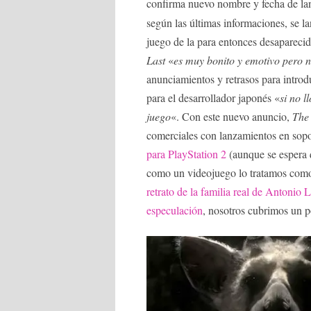
confirma nuevo nombre y fecha de lan
según las últimas informaciones, se l
juego de la para entonces desaparec
Last
«
es muy bonito y emotivo pero no
anunciamientos y retrasos para introd
para el desarrollador japonés «
si no 
juego
«. Con este nuevo anuncio,
The
comerciales con lanzamientos en sopo
para PlayStation 2
(aunque se espera 
como un videojuego lo tratamos como un
retrato de la familia real de Antonio 
especulación
, nosotros cubrimos un po