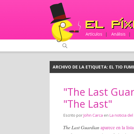
Artículos
|
Análisis
|
ARCHIVO DE LA ETIQUETA:
EL TIO FUM
"The Last Guar
"The Last"
Escrito por
John Carca
en
La noticia del
The Last Guardian
aparece en la lis