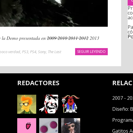
Pr
co
ac
Pa
có
Po
de la Demo presentada en
2009 2010 2011 2012
2013
 poco verdad
,
PS3
,
PS4
,
Sony
,
The Last
SEGUIR LEYENDO
REDACTORES
RELA
2007 - 20
Diseño:
B
Program
Gatitos A