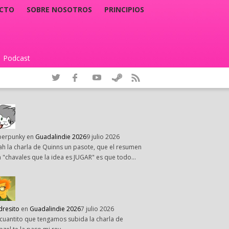
CTO
SOBRE NOSOTROS
PRINCIPIOS
Podcast
|
perpunky
en
Guadalindie 2026
9 julio 2026
h la charla de Quinns un pasote, que el resumen
 "chavales que la idea es JUGAR" es que todo…
dresito
en
Guadalindie 2026
7 julio 2026
cuantito que tengamos subida la charla de