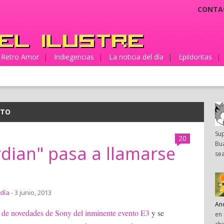
CONTA
Retro Amor
|
Indiegencias
|
La noticia del día
|
Epildoritas
|
ITO
Su
20
Bua
dian" pasa a llamarse
sea
 día
- 3 junio, 2013
An
ta de novedades de Sony del inminente evento E3
y se
en 