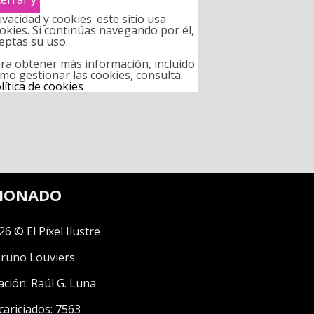
ivacidad y cookies: este sitio usa
okies. Si continúas navegando por él,
eptas su uso.
ra obtener más información, incluido
mo gestionar las cookies, consulta:
lítica de cookies
CIONADO
26 © El Píxel Ilustre
runo Louviers
ación:
Raúl G. Luna
cariciados: 7563