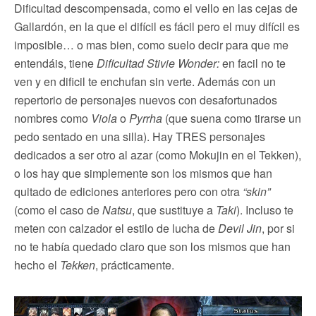
Dificultad descompensada, como el vello en las cejas de
Gallardón, en la que el difícil es fácil pero el muy difícil es
imposible… o mas bien, como suelo decir para que me
entendáis, tiene
Dificultad Stivie Wonder:
en facil no te
ven y en dificil te enchufan sin verte. Además con un
repertorio de personajes nuevos con desafortunados
nombres como
Viola
o
Pyrrha
(que suena como tirarse un
pedo sentado en una silla). Hay TRES personajes
dedicados a ser otro al azar (como Mokujin en el Tekken),
o los hay que simplemente son los mismos que han
quitado de ediciones anteriores pero con otra
“skin”
(como el caso de
Natsu
, que sustituye a
Taki
). Incluso te
meten con calzador el estilo de lucha de
Devil Jin
, por si
no te había quedado claro que son los mismos que han
hecho el
Tekken
, prácticamente.