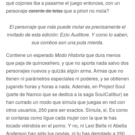
qué cojones iba a pasarme el juego entonces, con un
personaje
carente de tetas
que a priori no mola?
El personaje que más puede molar es precisamente el
invitado de esta edición: Ezio Auditore. Y como lo saben,
sus combos son una puta mierda.
Contiene un esperado
Modo Historia
que dura menos
que paja de quinceañero, y que no aporta nada salvo dos
personajes nuevos y quizás algún arma. Armas que no
tienen ni parámetros especiales ni poderes, y se obtienen
jugando horas y horas a nada. Además, en Project Soul
(parte de Namco que se dedica a la saga SoulCalibur) se
han currado un modo que simula que juegas en red con
otros usuarios, 250 para ser exactos. Simula, si. Es como
si contaras como ligue cada mujer con la que te has
tocado viéndola en el porno. Y no, ni Lexi Belle ni Abella
Anderson han sido tus novias, ni tu has derrotado a 250