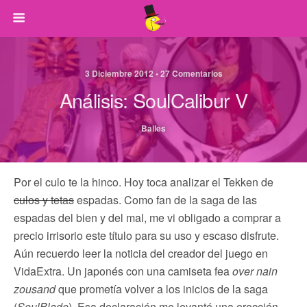
3 Diciembre 2012 • 27 Comentarios
Análisis: SoulCalibur V
Balles
Por el culo te la hinco. Hoy toca analizar el Tekken de
culos y tetas
espadas. Como fan de la saga de las
espadas del bien y del mal, me vi obligado a comprar a
precio irrisorio este título para su uso y escaso disfrute.
Aún recuerdo leer la noticia del creador del juego en
VidaExtra. Un japonés con una camiseta fea
over nain
zousand
que prometía volver a los inicios de la saga
(
SoulBlade
). Esa declaración me levantó una erección