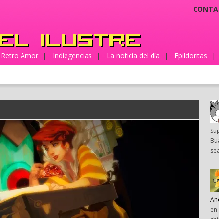
CONTA
Retro Amor
|
Indiegencias
|
La noticia del día
|
Epildoritas
|
Su
Bua
sea
An
en 