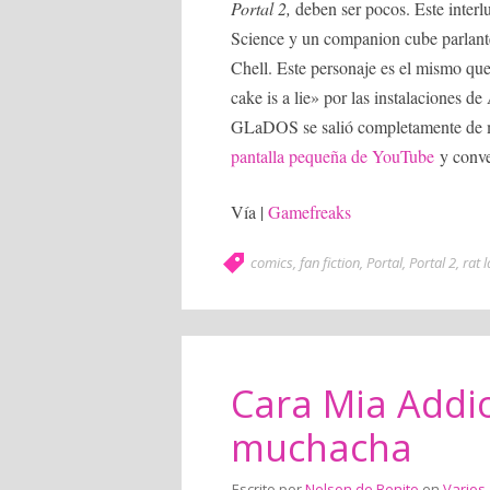
Portal 2,
deben ser pocos. Este interl
Science y un companion cube parlante
Chell. Este personaje es el mismo que
cake is a lie» por las instalaciones 
GLaDOS se salió completamente de ma
pantalla pequeña de YouTube
y conve
Vía |
Gamefreaks
comics
,
fan fiction
,
Portal
,
Portal 2
,
rat 
Cara Mia Addi
muchacha
Escrito por
Nelson de Benito
en
Varios