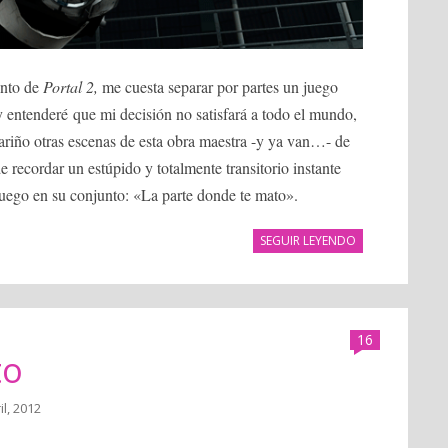
ento de
Portal 2,
me cuesta separar por partes un juego
 entenderé que mi decisión no satisfará a todo el mundo,
riño otras escenas de esta obra maestra -y ya van…- de
 recordar un estúpido y totalmente transitorio instante
juego en su conjunto: «La parte donde te mato».
SEGUIR LEYENDO
16
to
il, 2012