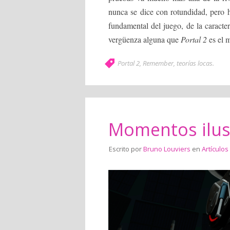
nunca se dice con rotundidad, pero ha
fundamental del juego, de la caracte
vergüenza alguna que
Portal 2
es el 
Portal 2
,
Remember
,
teorías locas
.
Momentos ilust
Escrito por
Bruno Louviers
en
Artículos