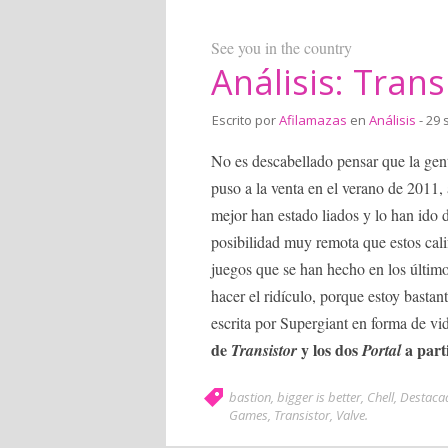
See you in the country
Análisis: Trans
Escrito por
Afilamazas
en
Análisis
- 29 
No es descabellado pensar que la ge
puso a la venta en el verano de 2011
mejor han estado liados y lo han ido 
posibilidad muy remota que estos cal
juegos que se han hecho en los último
hacer el ridículo, porque estoy basta
escrita por Supergiant en forma de v
de
y los dos
a part
Transistor
Portal
bastion
,
bigger is better
,
Chell
,
Destaca
Games
,
Transistor
,
Valve
.