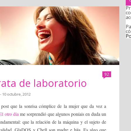
Pr
co
ac
Pa
có
Po
92
rata de laboratorio
- 10 octubre, 2012
e post que la sonrisa cómplice de la mujer que da voz a
El otro día
me sorprendió que algunos poníais en duda un
damental: que la relación de la máquina y el sujeto de
validad. GlaDOS y Chell son madre e hija. Es algo que