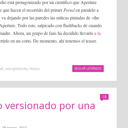
udio está protagonizado por un científico que Aperture
 que hacen el recorrido del primer
Portal
en paralelo a
 va dejando por las paredes las míticas pintadas de «the
de Aperture. Todo esto, salpicado con flashbacks de cuando
dre. Ahora, un grupo de fans ha decidido llevarlo
a la
rtirlo en un corto. De momento, ahí tenemos el teaser.
lab
,
una epildorita
,
Videos
.
SEGUIR LEYENDO
18
o versionado por una
- 28 enero, 2012