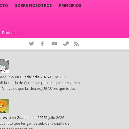
CTO
SOBRE NOSOTROS
PRINCIPIOS
Podcast
|
perpunky
en
Guadalindie 2026
9 julio 2026
h la charla de Quinns un pasote, que el resumen
 "chavales que la idea es JUGAR" es que todo…
dresito
en
Guadalindie 2026
7 julio 2026
cuantito que tengamos subida la charla de