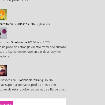
pzel te la paso mi rey
dresito
en
Guadalindie 2026
7 julio 2026
mboi
en
Guadalindie 2026
6 julio 2026
o un poco de estrangis vuestro tremendo currazo
de la lejanía desde hace un par de años y me
ociona…
susasecas
en
Guadalindie 2026
6 julio 2026
 Me supo mal no haber podido ir este año
pués de estar y volver en una nube a Barcelona…