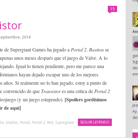
chi
15
istor
An
septiembre, 2014
nte de Supergiant Games ha jugado a
Portal 2
.
Bastion
se
ga
, apenas unos meses después que el juego de Valve. A lo
Sig
dejando. Igual lo tienen pendiente, pero me parece una
des
ifornianos hayan dejado escapar uno de los mejores
em
s años. Si realmente no lo han jugado, estoy a punto de
nte convencido de que
Transistor
es una crítica de
Portal 2
[Spoilers gordísimos
ideojuego (y un juego estupendo).
je
ir de aquí]
Ay.
des
do
,
Glados
,
Portal
,
Portal 2
,
Red
,
Supergiant
SEGUIR LEYENDO