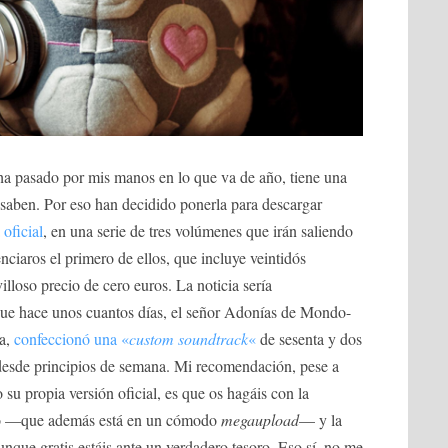
 ha pasado por mis manos en lo que va de año, tiene una
saben. Por eso han decidido ponerla para descargar
 oficial
, en una serie de tres volúmenes que irán saliendo
iaros el primero de ellos, que incluye veintidós
illoso precio de cero euros. La noticia sería
que hace unos cuantos días, el señor Adonías de Mondo-
ca,
confeccionó una «
custom soundtrack
«
de sesenta y dos
desde principios de semana. Mi recomendación, pese a
 su propia versión oficial, es que os hagáis con la
mo —que además está en un cómodo
megaupload
— y la
que gratis estáis ante un verdadero tesoro. Eso sí, no me