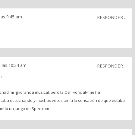
las 9:45 am
RESPONDER
↓
 las 10:34 am
RESPONDER
↓
:D
onad mi ignorancia musical, pero la OST «oficial» me ha
staba escuchando y muchas veces tenía la sensación de que estaba
gando un juego de Spectrum