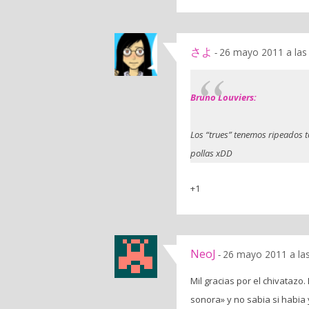
さよ
26 mayo 2011 a las
-
Bruno Louviers:
Los “trues” tenemos ripeados t
pollas xDD
+1
NeoJ
26 mayo 2011 a la
-
Mil gracias por el chivataz
sonora» y no sabia si habia y