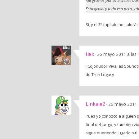
Mil gracias por este enlace dor
Esta genial y todo eso pero, ¿d
Sí, y el 3º capítulo no sal
tiex
26 mayo 2011 a las 
-
¡¡Cojonudo!! Viva las Sound
de Tron Legacy
Linkale2
26 mayo 2011 
-
Pues yo conozco a alguien qu
final del juego, y también v
sigue queriendo jugarlo o.0