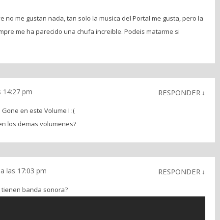
 no me gustan nada, tan solo la musica del Portal me gusta, pero la
iempre me ha parecido una chufa increible. Podeis matarme si
s 14:27 pm
RESPONDER
↓
Gone en este Volume I :(
len los demas volumenes?
a las 17:03 pm
RESPONDER
↓
fe tienen banda sonora?