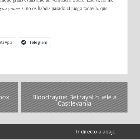
you gone
» si no os habéis pasado el juego todavía, que
tsApp
Telegram
box
Bloodrayne: Betrayal huele a
Castlevania
Ir directo a
abajo