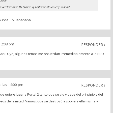
ado!!
e verdad esto tb tenian q soltarnoslo en capitulos?
drá nunca… Muahahaha
12:08 pm
RESPONDER
↓
track. Oye, algunos temas me recuerdan irremediablemente a la BSO
a las 14:00 pm
RESPONDER
↓
e quiere jugar a Portal 2 tanto que se vio videos del principio y del
ideos de la mitad. Vamos, que se destrozó a spoilers ella misma y