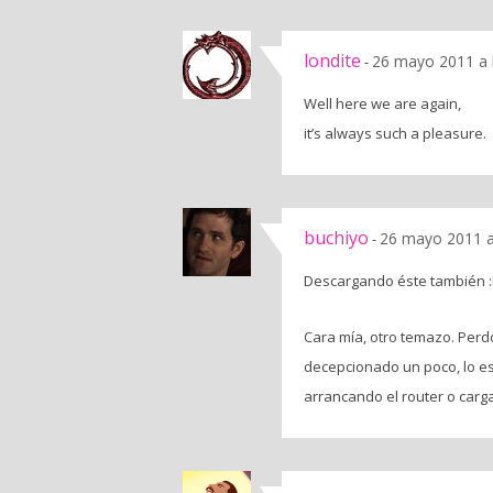
londite
26 mayo 2011 a 
-
Well here we are again,
it’s always such a pleasure.
buchiyo
26 mayo 2011 a
-
Descargando éste también 
Cara mía, otro temazo. Perd
decepcionado un poco, lo e
arrancando el router o car