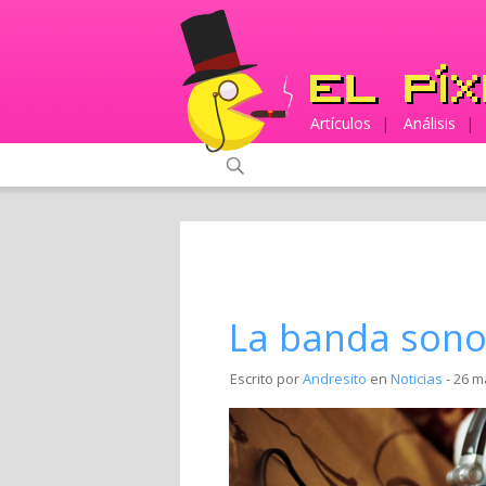
Artículos
|
Análisis
|
La banda sonor
Escrito por
Andresito
en
Noticias
- 26 m