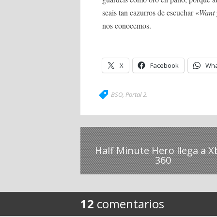
seais tan cazurros de escuchar «
Want 
nos conocemos.
X
Facebook
Wha
BSO
,
Portal 2
.
Half Minute Hero llega a X
360
12
comentarios