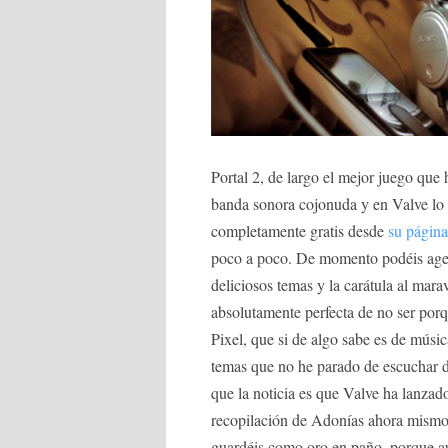
Portal 2, de largo el mejor juego que
banda sonora cojonuda y en Valve lo 
completamente gratis desde
su página
poco a poco. De momento podéis agenc
deliciosos temas y la carátula al marav
absolutamente perfecta de no ser por
Pixel, que si de algo sabe es de músi
temas que no he parado de escuchar 
que la noticia es que Valve ha lanzado
recopilación de Adonías ahora mis
guardéis como oro en paño, porque aun