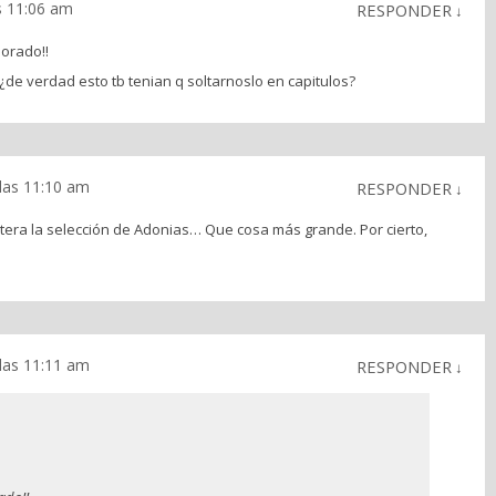
s 11:06 am
RESPONDER
↓
dorado!!
 ¿de verdad esto tb tenian q soltarnoslo en capitulos?
las 11:10 am
RESPONDER
↓
era la selección de Adonias… Que cosa más grande. Por cierto,
las 11:11 am
RESPONDER
↓