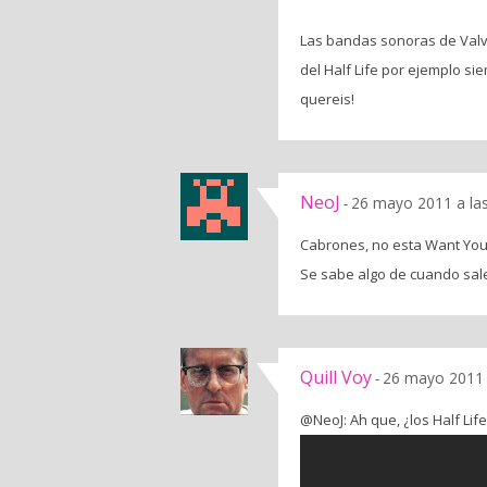
Las bandas sonoras de Valve
del Half Life por ejemplo s
quereis!
NeoJ
26 mayo 2011 a la
-
Cabrones, no esta Want You 
Se sabe algo de cuando sa
Quill Voy
26 mayo 2011 
-
@NeoJ: Ah que, ¿los Half Li