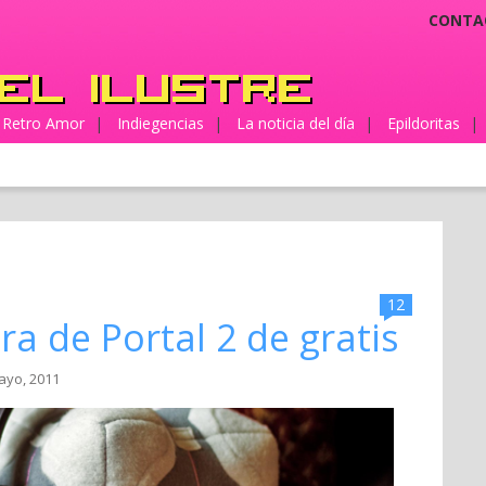
CONTA
Retro Amor
|
Indiegencias
|
La noticia del día
|
Epildoritas
|
12
a de Portal 2 de gratis
ayo, 2011