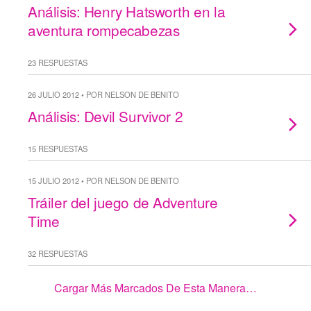
Análisis: Henry Hatsworth en la
aventura rompecabezas
23 RESPUESTAS
26 JULIO 2012 • POR NELSON DE BENITO
Análisis: Devil Survivor 2
15 RESPUESTAS
15 JULIO 2012 • POR NELSON DE BENITO
Tráiler del juego de Adventure
Time
32 RESPUESTAS
Cargar Más Marcados De Esta Manera…