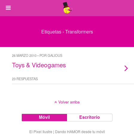
Etiquetas › Transformers
26 MARZO 2010 • POR GALIOUS
Toys & Videogames
23 RESPUESTAS
Volver arriba
Móvil
Escritorio
El Pixel Ilustre | Dando HAMOR desde tu móvil