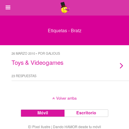
Etiquetas › Bratz
26 MARZO 2010 • POR GALIOUS
Toys & Videogames
23 RESPUESTAS
Volver arriba
Móvil
Escritorio
El Pixel Ilustre | Dando HAMOR desde tu móvil