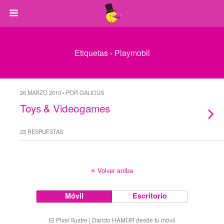
Etiquetas › Playmobil
26 MARZO 2010 • POR GALIOUS
Toys & Videogames
23 RESPUESTAS
Volver arriba
Móvil
Escritorio
El Pixel Ilustre | Dando HAMOR desde tu móvil