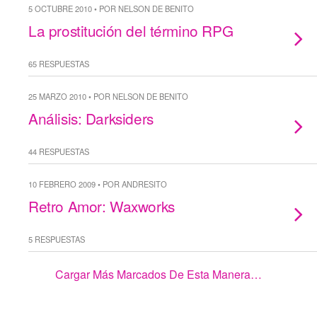
5 OCTUBRE 2010 • POR NELSON DE BENITO
La prostitución del término RPG
65 RESPUESTAS
25 MARZO 2010 • POR NELSON DE BENITO
Análisis: Darksiders
44 RESPUESTAS
10 FEBRERO 2009 • POR ANDRESITO
Retro Amor: Waxworks
5 RESPUESTAS
Cargar Más Marcados De Esta Manera…