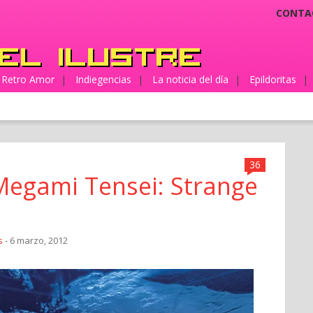
CONTA
Retro Amor
|
Indiegencias
|
La noticia del día
|
Epildoritas
|
36
 Megami Tensei: Strange
s
- 6 marzo, 2012