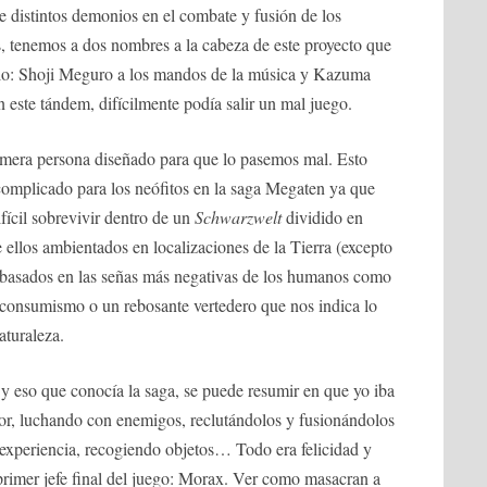
e distintos demonios en el combate y fusión de los
 tenemos a dos nombres a la cabeza de este proyecto que
ítulo: Shoji Meguro a los mandos de la música y Kazuma
este tándem, difícilmente podía salir un mal juego.
rimera persona diseñado para que lo pasemos mal. Esto
 complicado para los neófitos en la saga Megaten ya que
fícil sobrevivir dentro de un
Schwarzwelt
dividido en
ellos ambientados en localizaciones de la Tierra (excepto
n basados en las señas más negativas de los humanos como
 consumismo o un rebosante vertedero que nos indica lo
turaleza.
, y eso que conocía la saga, se puede resumir en que yo iba
tor, luchando con enemigos, reclutándolos y fusionándolos
xperiencia, recogiendo objetos… Todo era felicidad y
primer jefe final del juego: Morax. Ver como masacran a