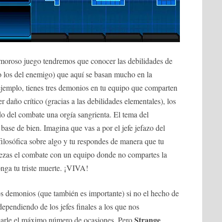
amoroso juego tendremos que conocer las debilidades de
o los del enemigo) que aquí se basan mucho en la
ejemplo, tienes tres demonios en tu equipo que comparten
r daño crítico (gracias a las debilidades elementales), los
do del combate una orgía sangrienta. El tema del
base de bien. Imagina que vas a por el jefe jefazo del
 filosófica sobre algo y tu respondes de manera que tu
ezas el combate con un equipo donde no compartes la
nga tu triste muerte. ¡VIVA!
ros demonios (que también es importante) si no el hecho de
dependiendo de los jefes finales a los que nos
Strange
arle el máximo número de ocasiones. Pero