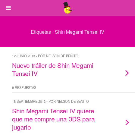
Etiquetas › Shin Megami Tensei IV
12 JUNIO 2013 • POR NELSON DE BENITO
Nuevo tráiler de Shin Megami
Tensei IV
9 RESPUESTAS
18 SEPTIEMBRE 2012 • POR NELSON DE BENITO
Shin Megami Tensei IV quiere
que me compre una 3DS para
jugarlo