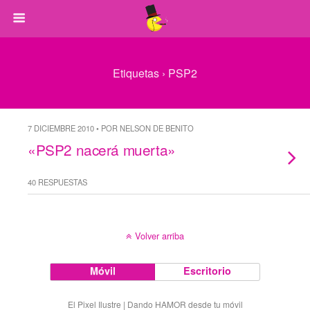
Etiquetas › PSP2
7 DICIEMBRE 2010 • POR NELSON DE BENITO
«PSP2 nacerá muerta»
40 RESPUESTAS
Volver arriba
Móvil
Escritorio
El Pixel Ilustre | Dando HAMOR desde tu móvil