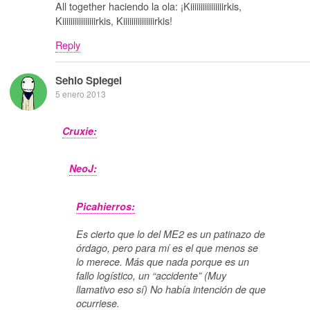
All together haciendo la ola: ¡Kiiiiiiiiiiiiiiiirkis,
Kiiiiiiiiiiiiiiiirkis, Kiiiiiiiiiiiiiiirkis!
Reply
Sehio Spiegel
5 enero 2013
Cruxie:
NeoJ:
Picahierros:
Es cierto que lo del ME2 es un patinazo de
órdago, pero para mí es el que menos se
lo merece. Más que nada porque es un
fallo logístico, un “accidente” (Muy
llamativo eso sí) No había intención de que
ocurriese.