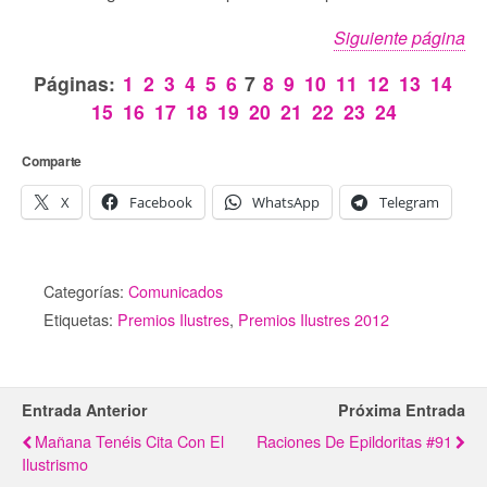
Siguiente página
Páginas:
1
2
3
4
5
6
7
8
9
10
11
12
13
14
15
16
17
18
19
20
21
22
23
24
Comparte
X
Facebook
WhatsApp
Telegram
Categorías:
Comunicados
Etiquetas:
Premios Ilustres
,
Premios Ilustres 2012
Entrada Anterior
Próxima Entrada
Mañana Tenéis Cita Con El
Raciones De Epildoritas #91
Ilustrismo