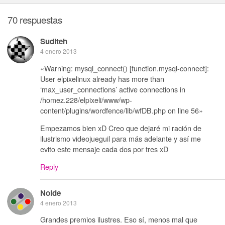
70 respuestas
Suditeh
4 enero 2013
«Warning: mysql_connect() [function.mysql-connect]:
User elpixelinux already has more than
‘max_user_connections’ active connections in
/homez.228/elpixeli/www/wp-
content/plugins/wordfence/lib/wfDB.php on line 56»
Empezamos bien xD Creo que dejaré mi ración de
ilustrismo videojueguil para más adelante y así me
evito este mensaje cada dos por tres xD
Reply
Noide
4 enero 2013
Grandes premios ilustres. Eso sí, menos mal que