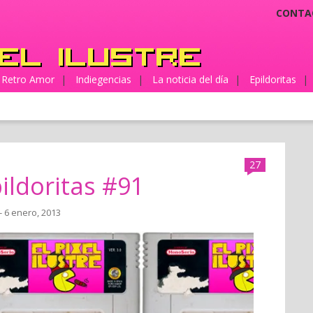
CONTA
Retro Amor
|
Indiegencias
|
La noticia del día
|
Epildoritas
|
27
ildoritas #91
- 6 enero, 2013