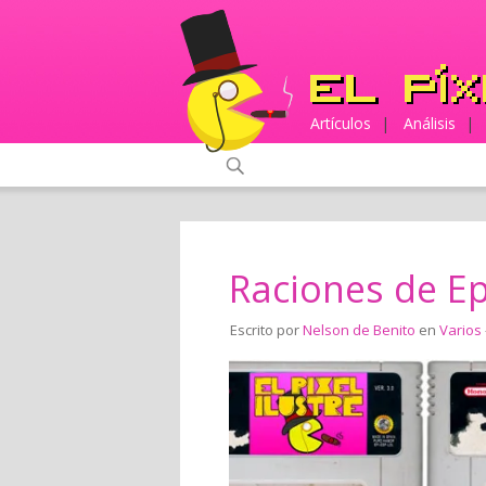
Artículos
|
Análisis
|
Raciones de Ep
Escrito por
Nelson de Benito
en
Varios