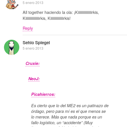
5 enero 2013
All together haciendo la ola: ¡Kiiiiiiiiiiiiiiiirkis,
Kiiiiiiiiiiiiiiiirkis, Kiiiiiiiiiiiiiiirkis!
Reply
Sehio Spiegel
5 enero 2013
Cruxie:
NeoJ:
Picahierros:
Es cierto que lo del ME2 es un patinazo de
órdago, pero para mí es el que menos se
lo merece. Más que nada porque es un
fallo logístico, un “accidente” (Muy