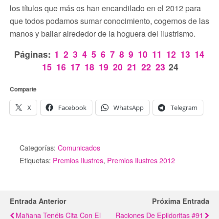
los títulos que más os han encandilado en el 2012 para
que todos podamos sumar conocimiento, cogernos de las
manos y bailar alrededor de la hoguera del ilustrismo.
Páginas:
1
2
3
4
5
6
7
8
9
10
11
12
13
14
15
16
17
18
19
20
21
22
23
24
Comparte
X
Facebook
WhatsApp
Telegram
Categorías:
Comunicados
Etiquetas:
Premios Ilustres
,
Premios Ilustres 2012
Entrada Anterior
Próxima Entrada
Mañana Tenéis Cita Con El
Raciones De Epildoritas #91