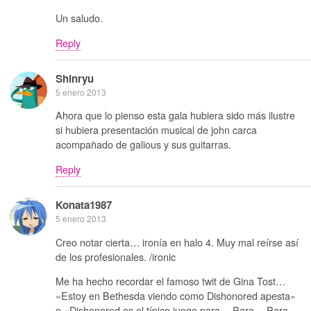
Un saludo.
Reply
Shinryu
5 enero 2013
Ahora que lo pienso esta gala hubiera sido más ilustre
si hubiera presentación musical de john carca
acompañado de galious y sus guitarras.
Reply
Konata1987
5 enero 2013
Creo notar cierta… ironía en halo 4. Muy mal reírse así
de los profesionales. /ironic
Me ha hecho recordar el famoso twit de Gina Tost…
«Estoy en Bethesda viendo como Dishonored apesta»
o «Dishonored es el típico juego para… Para… Para