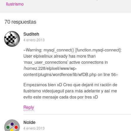
Ilustrismo
70 respuestas
Suditeh
4 enero 2013
«Warning: mysql_connect() [function.mysql-connect]:
User elpixelinux already has more than
‘max_user_connections’ active connections in
/homez.228/elpixeli/www/wp-
content/plugins/wordfence/lib/wfDB.php on line 56»
Empezamos bien xD Creo que dejaré mi ración de
ilustrismo videojueguil para más adelante y así me
evito este mensaje cada dos por tres xD
Reply
Noide
4 enero 2013