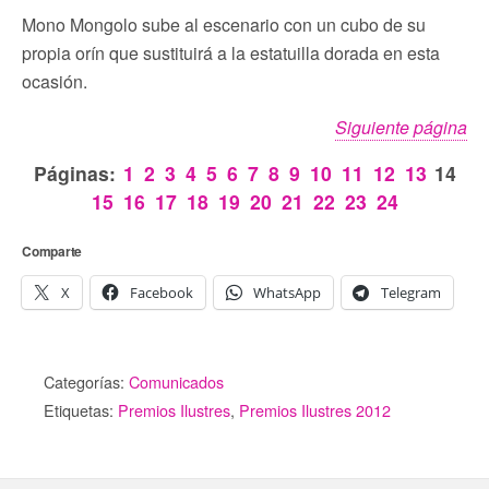
Mono Mongolo sube al escenario con un cubo de su
propia orín que sustituirá a la estatuilla dorada en esta
ocasión.
Siguiente página
Páginas:
1
2
3
4
5
6
7
8
9
10
11
12
13
14
15
16
17
18
19
20
21
22
23
24
Comparte
X
Facebook
WhatsApp
Telegram
Categorías:
Comunicados
Etiquetas:
Premios Ilustres
,
Premios Ilustres 2012