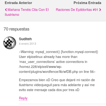
Entrada Anterior
Próxima Entrada
Mañana Tenéis Cita Con El
Raciones De Epildoritas #91
Ilustrismo
70 respuestas
Suditeh
4 enero 2013
«Warning: mysql_connect() [function.mysql-connect]:
User elpixelinux already has more than
‘max_user_connections’ active connections in
/homez.228/elpixeli/www/wp-
content/plugins/wordfence/lib/wfDB.php on line 56»
Empezamos bien xD Creo que dejaré mi ración de
ilustrismo videojueguil para más adelante y así me
evito este mensaje cada dos por tres xD
Reply