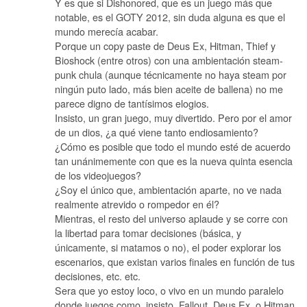
Y es que si Dishonored, que es un juego más que
notable, es el GOTY 2012, sin duda alguna es que el
mundo merecía acabar.
Porque un copy paste de Deus Ex, Hitman, Thief y
Bioshock (entre otros) con una ambientación steam-
punk chula (aunque técnicamente no haya steam por
ningún puto lado, más bien aceite de ballena) no me
parece digno de tantísimos elogios.
Insisto, un gran juego, muy divertido. Pero por el amor
de un dios, ¿a qué viene tanto endiosamiento?
¿Cómo es posible que todo el mundo esté de acuerdo
tan unánimemente con que es la nueva quinta esencia
de los videojuegos?
¿Soy el único que, ambientación aparte, no ve nada
realmente atrevido o rompedor en él?
Mientras, el resto del universo aplaude y se corre con
la libertad para tomar decisiones (básica, y
únicamente, si matamos o no), el poder explorar los
escenarios, que existan varios finales en función de tus
decisiones, etc. etc.
Sera que yo estoy loco, o vivo en un mundo paralelo
donde juegos como, insisto, Fallout, Deus Ex, o Hitman