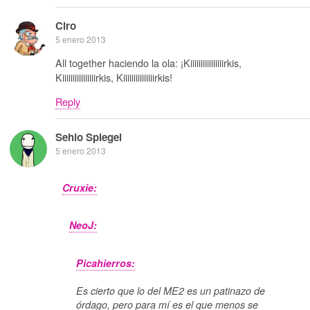
Ciro
5 enero 2013
All together haciendo la ola: ¡Kiiiiiiiiiiiiiiiirkis,
Kiiiiiiiiiiiiiiiirkis, Kiiiiiiiiiiiiiiirkis!
Reply
Sehio Spiegel
5 enero 2013
Cruxie:
NeoJ:
Picahierros:
Es cierto que lo del ME2 es un patinazo de
órdago, pero para mí es el que menos se