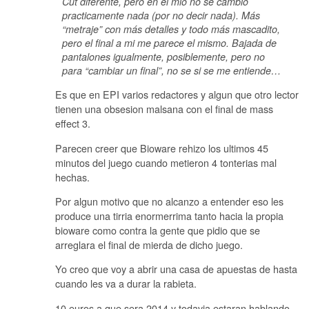
Cut diferente, pero en el mio no se cambio
practicamente nada (por no decir nada). Más
“metraje” con más detalles y todo más mascadito,
pero el final a mi me parece el mismo. Bajada de
pantalones igualmente, posiblemente, pero no
para “cambiar un final”, no se si se me entiende…
Es que en EPI varios redactores y algun que otro lector
tienen una obsesion malsana con el final de mass
effect 3.
Parecen creer que Bioware rehizo los ultimos 45
minutos del juego cuando metieron 4 tonterias mal
hechas.
Por algun motivo que no alcanzo a entender eso les
produce una tirria enormerrima tanto hacia la propia
bioware como contra la gente que pidio que se
arreglara el final de mierda de dicho juego.
Yo creo que voy a abrir una casa de apuestas de hasta
cuando les va a durar la rabieta.
10 euros a que sera 2014 y todavia estaran hablando