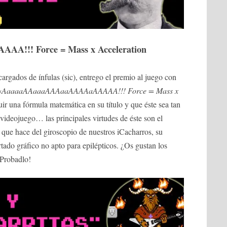
!!! Force = Mass x Acceleration
rgados de ínfulas (sic), entrego el premio al juego con
«
AaaaaAAaaaAAAaaAAAAaAAAAA!!! Force = Mass x
uir una fórmula matemática en su título y que éste sea tan
l videojuego… las principales virtudes de éste son el
 que hace del giroscopio de nuestros iCacharros, su
tado gráfico no apto para epilépticos. ¿Os gustan los
¡Probadlo!