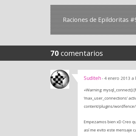
Raciones de Epildoritas #
70
comentarios
Suditeh
4 enero 2013 a 
-
«Warning: mysql_connect() [
‘max_user_connections’ acti
content/plugins/wordfence/l
Empezamos bien xD Creo que 
así me evito este mensaje c