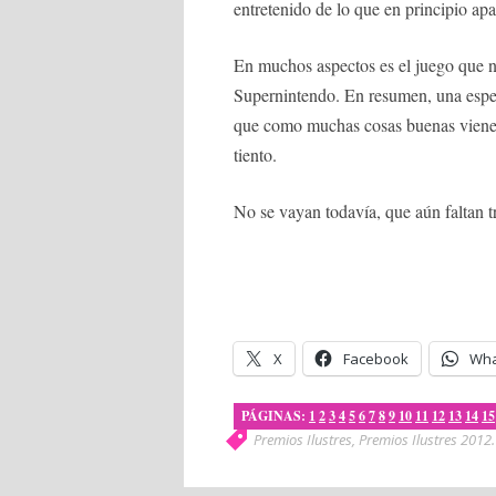
entretenido de lo que en principio apa
En muchos aspectos es el juego que n
Supernintendo. En resumen, una espe
que como muchas cosas buenas viene d
tiento.
No se vayan todavía, que aún faltan tr
X
Facebook
Wha
PÁGINAS:
1
2
3
4
5
6
7
8
9
10
11
12
13
14
15
Premios Ilustres
,
Premios Ilustres 2012
.