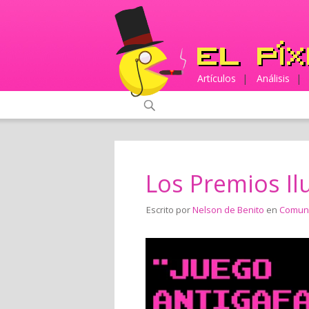
Artículos
|
Análisis
|
Los Premios Il
Escrito por
Nelson de Benito
en
Comun