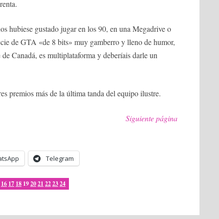
renta.
os hubiese gustado jugar en los 90, en una Megadrive o
cie de GTA «de 8 bits» muy gamberro y lleno de humor,
e Canadá, es multiplataforma y deberíais darle un
es premios más de la última tanda del equipo ilustre.
Siguiente página
tsApp
Telegram
16
17
18
19
20
21
22
23
24