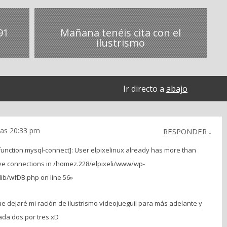
91
Mañana tenéis cita con el
ilustrismo
Ir directo a
abajo
las 20:33 pm
RESPONDER
↓
function.mysql-connect]: User elpixelinux already has more than
ve connections in /homez.228/elpixeli/www/wp-
ib/wfDB.php on line 56»
dejaré mi ración de ilustrismo videojueguil para más adelante y
ada dos por tres xD