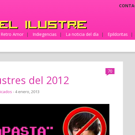
CONTA
Retro Amor
|
Indiegencias
|
La noticia del día
|
Epildoritas
|
70
ustres del 2012
icados
- 4 enero, 2013