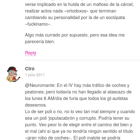
verse implicado en la huida de un mafioso de la cárcel,
realizar actos nada «ortodoxos» que terminan
cambiando su personalidad por la de un sociópata
«fuckinamo».
Algo más currado por supuesto, pero esa idea me
parecería bien.
Reply
Ciro
1 julio 2011
@Neuromante: En el IV hay más tráfico de coches y
peatones; pero todavía no han llegado al atascazo de
los lunes 8 AM/día de furia que todos los gt-autistas
deseamos.
Lo de ser poli o no, no lo veo tan mal siempre y cuando
sea un poli ‘joputacabrón y corrupto. Podría tener su
punto. Veo peor lo de elegir entre el camino del bien y
el mal (ahí sí que ya no tendría ningún sentido el título
«gran robo de coches». El poli malote se podría