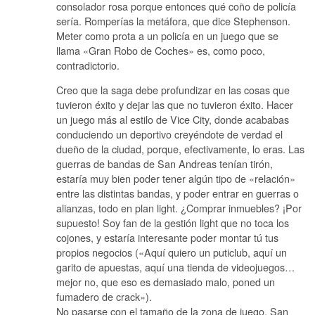
consolador rosa porque entonces qué coño de policía
sería. Romperías la metáfora, que dice Stephenson.
Meter como prota a un policía en un juego que se
llama «Gran Robo de Coches» es, como poco,
contradictorio.
Creo que la saga debe profundizar en las cosas que
tuvieron éxito y dejar las que no tuvieron éxito. Hacer
un juego más al estilo de Vice City, donde acababas
conduciendo un deportivo creyéndote de verdad el
dueño de la ciudad, porque, efectivamente, lo eras. Las
guerras de bandas de San Andreas tenían tirón,
estaría muy bien poder tener algún tipo de «relación»
entre las distintas bandas, y poder entrar en guerras o
alianzas, todo en plan light. ¿Comprar inmuebles? ¡Por
supuesto! Soy fan de la gestión light que no toca los
cojones, y estaría interesante poder montar tú tus
propios negocios («Aquí quiero un puticlub, aquí un
garito de apuestas, aquí una tienda de videojuegos…
mejor no, que eso es demasiado malo, poned un
fumadero de crack»).
No pasarse con el tamaño de la zona de juego, San