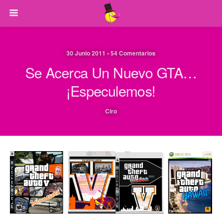
30 Junio 2011 • 54 Comentarios
Se Acerca Un Nuevo GTA…
¡Especulemos!
Ciro