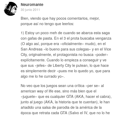
Neuromante
30 junio 2011
Bien, viendo que hay pocos comentarios, mejor,
porque así no tengo que leerlos:
1) Estoy un poco meh de cuando se abarca esta saga
con gafas de pasta. En el 3 el prota buscaba venganza
(O algo así, porque era «oficialmente» mudo), en el
San Andreas «lo bueno para sus colegas» y en el Vice
City, originalmente, el protagonista no busca «poder»
explícitamente. Cuando lo empieza a conseguir y ve
que sus «jefes» de Liberty City le putean, lo que hace
es simplemente decir «pues me lo quedo yo, que para
algo me lo he currado yo».
No veo que los juegos sean una crítica «per se» al
american way of life ese, sino más bien que el
«juguete» que es cualquier GTA (AKA, hacer el cabra),
junto al juego (AKA, la historia que te cuentan), le han
añadido una salsa de parodia de la américa de la
época que retrata cada GTA (Salvo el IV, que no lo he