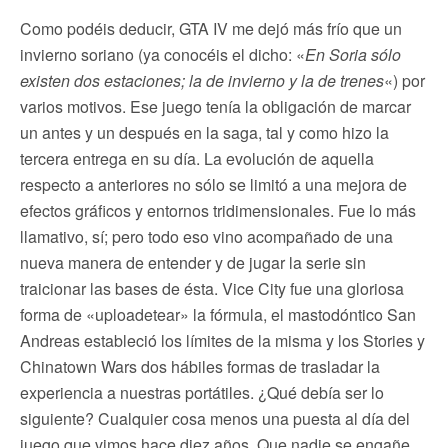
Como podéis deducir, GTA IV me dejó más frío que un
invierno soriano (ya conocéis el dicho: «
En Soria sólo
existen dos estaciones; la de invierno y la de trenes
«) por
varios motivos. Ese juego tenía la obligación de marcar
un antes y un después en la saga, tal y como hizo la
tercera entrega en su día. La evolución de aquella
respecto a anteriores no sólo se limitó a una mejora de
efectos gráficos y entornos tridimensionales. Fue lo más
llamativo, sí; pero todo eso vino acompañado de una
nueva manera de entender y de jugar la serie sin
traicionar las bases de ésta. Vice City fue una gloriosa
forma de «uploadetear» la fórmula, el mastodóntico San
Andreas estableció los límites de la misma y los Stories y
Chinatown Wars dos hábiles formas de trasladar la
experiencia a nuestras portátiles. ¿Qué debía ser lo
siguiente? Cualquier cosa menos una puesta al día del
juego que vimos hace diez años. Que nadie se engañe,