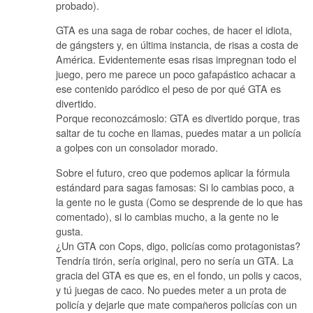
probado).
GTA es una saga de robar coches, de hacer el idiota,
de gángsters y, en última instancia, de risas a costa de
América. Evidentemente esas risas impregnan todo el
juego, pero me parece un poco gafapástico achacar a
ese contenido paródico el peso de por qué GTA es
divertido.
Porque reconozcámoslo: GTA es divertido porque, tras
saltar de tu coche en llamas, puedes matar a un policía
a golpes con un consolador morado.
Sobre el futuro, creo que podemos aplicar la fórmula
estándard para sagas famosas: Si lo cambias poco, a
la gente no le gusta (Como se desprende de lo que has
comentado), si lo cambias mucho, a la gente no le
gusta.
¿Un GTA con Cops, digo, policías como protagonistas?
Tendría tirón, sería original, pero no sería un GTA. La
gracia del GTA es que es, en el fondo, un polis y cacos,
y tú juegas de caco. No puedes meter a un prota de
policía y dejarle que mate compañeros policías con un