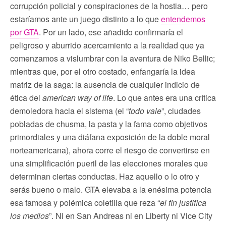
corrupción policial y conspiraciones de la hostia… pero
estaríamos ante un juego distinto a lo que
entendemos
por GTA
. Por un lado, ese añadido confirmaría el
peligroso y aburrido acercamiento a la realidad que ya
comenzamos a vislumbrar con la aventura de Niko Bellic;
mientras que, por el otro costado, enfangaría la idea
matriz de la saga: la ausencia de cualquier indicio de
ética del
american way of life
. Lo que antes era una crítica
demoledora hacia el sistema (el “
todo vale
”, ciudades
pobladas de chusma, la pasta y la fama como objetivos
primordiales y una diáfana exposición de la doble moral
norteamericana), ahora corre el riesgo de convertirse en
una simplificación pueril de las elecciones morales que
determinan ciertas conductas. Haz aquello o lo otro y
serás bueno o malo. GTA elevaba a la enésima potencia
esa famosa y polémica coletilla que reza “
el fin justifica
los medios
”. Ni en San Andreas ni en Liberty ni Vice City