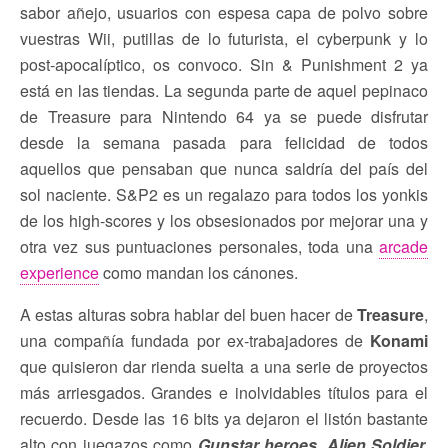
sabor añejo, usuarios con espesa capa de polvo sobre
vuestras Wii, putillas de lo futurista, el cyberpunk y lo
post-apocalíptico, os convoco. Sin & Punishment 2 ya
está en las tiendas. La segunda parte de aquel pepinaco
de Treasure para Nintendo 64 ya se puede disfrutar
desde la semana pasada para felicidad de todos
aquellos que pensaban que nunca saldría del país del
sol naciente. S&P2 es un regalazo para todos los yonkis
de los high-scores y los obsesionados por mejorar una y
otra vez sus puntuaciones personales, toda una
arcade
experience
como mandan los cánones.
A estas alturas sobra hablar del buen hacer de
Treasure
,
una compañía fundada por ex-trabajadores de
Konami
que quisieron dar rienda suelta a una serie de proyectos
más arriesgados. Grandes e inolvidables títulos para el
recuerdo. Desde las 16 bits ya dejaron el listón bastante
alto con juegazos como
Gunstar heroes, Alien Soldier,