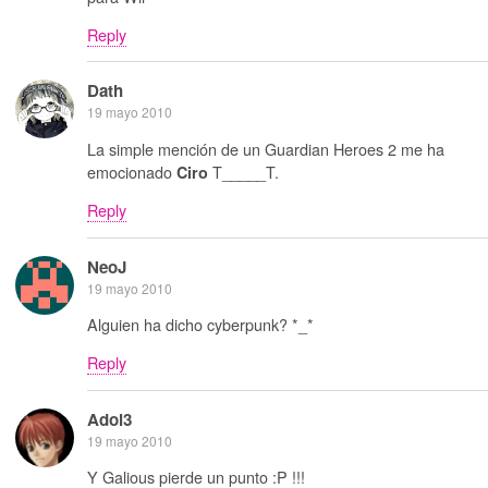
Reply
Dath
19 mayo 2010
La simple mención de un Guardian Heroes 2 me ha
emocionado
T_____T.
Ciro
Reply
NeoJ
19 mayo 2010
Alguien ha dicho cyberpunk? *_*
Reply
Adol3
19 mayo 2010
Y Galious pierde un punto :P !!!