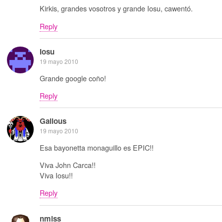
Kirkis, grandes vosotros y grande Iosu, cawentó.
Reply
Iosu
19 mayo 2010
Grande google coño!
Reply
Galious
19 mayo 2010
Esa bayonetta monaguillo es EPIC!!
Viva John Carca!!
Viva Iosu!!
Reply
nmlss