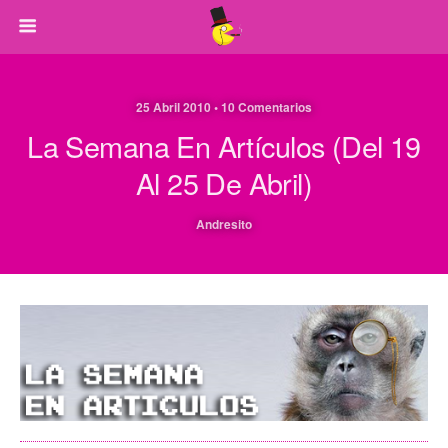
25 Abril 2010 • 10 Comentarios
La Semana En Artículos (del 19
Al 25 De Abril)
Andresito