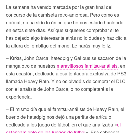
La semana ha venido marcada por la gran final del
concurso de la camiseta retro-amorosa. Pero como es
normal, no ha sido lo único que hemos estado haciendo
en estos siete días. Así que si quieres comprobar si te
has dejado algo interesante atrás no lo dudes y haz clic a
la altura del ombligo del mono. Le harás muy feliz.
– Kirkis, John Carca, hatedpig y Galious se sacaron de la
manga otro de nuestros
maravillosos famitsu-análisis
, en
esta ocasión, dedicado a esa tentadora exclusiva de PS3
llamada Heavy Rain. Y no os olvidéis de comprar el DLC
con el análisis de John Carca, o no completaréis la
experiencia.
– El mismo día que el famitsu-análisis de Heavy Rain, el
bueno de hatedpig nos dejó una perlita de artículo
dedicado a los juego de fútbol, en el que analizaba «
el
estancamiento de los juegos de fútbol
«. Esa cabecera