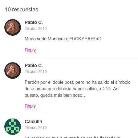
10 respuestas
Pablo C.
25 abril 2010
Mono serio Monóculo: FUCKYEAH! xD
Reply
Pablo C.
26 abril 2010
Perdón por el doble post, pero no ha salido el símbolo
de «suma» que debería haber salido, xDDD. Así
puesto, queda más bien soso…
Reply
Calculin
26 abril 2010
La verdad es que a mi también me ha llamado la