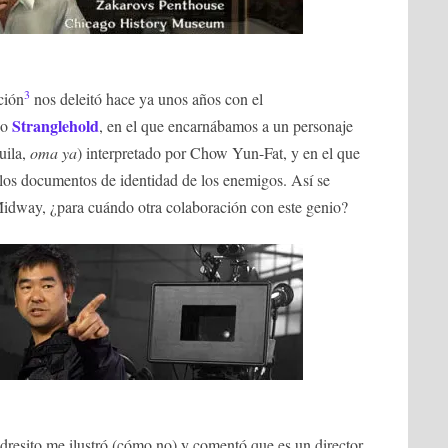
3
ción
nos deleitó hace ya unos años con el
Stranglehold
do
, en el que encarnábamos a un personaje
uila,
oma ya
) interpretado por Chow Yun-Fat, y en el que
 los documentos de identidad de los enemigos. Así se
 Midway, ¿para cuándo otra colaboración con este genio?
dresito me ilustró (cómo no) y comentó que es un director