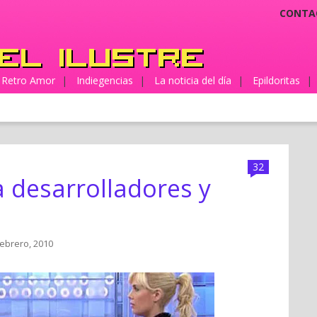
CONTA
Retro Amor
|
Indiegencias
|
La noticia del día
|
Epildoritas
|
32
a desarrolladores y
febrero, 2010