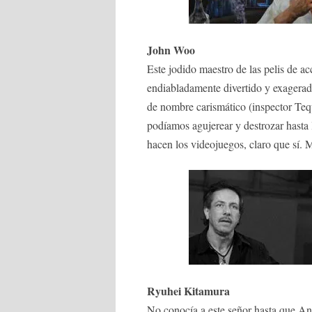
John Woo
Este jodido maestro de las pelis de ac
endiabladamente divertido y exagera
de nombre carismático (inspector Teq
podíamos agujerear y destrozar hasta
hacen los videojuegos, claro que sí.
Ryuhei Kitamura
No conocía a este señor hasta que An