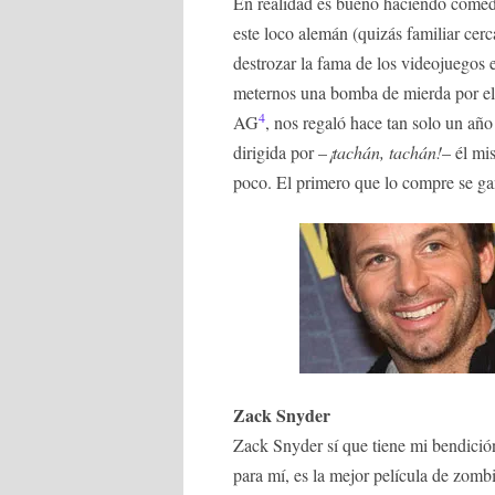
En realidad es bueno haciendo come
este loco alemán (quizás familiar cer
destrozar la fama de los videojuegos 
meternos una bomba de mierda por el 
4
AG
, nos regaló hace tan solo un añ
dirigida por –
¡tachán, tachán!
– él mi
poco. El primero que lo compre se ga
Zack Snyder
Zack Snyder sí que tiene mi bendición
para mí, es la mejor película de zom