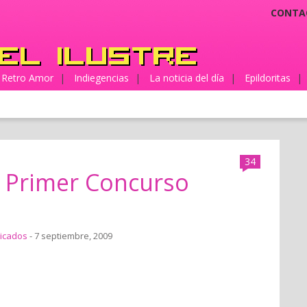
CONTA
Retro Amor
|
Indiegencias
|
La noticia del día
|
Epildoritas
|
34
l Primer Concurso
icados
- 7 septiembre, 2009