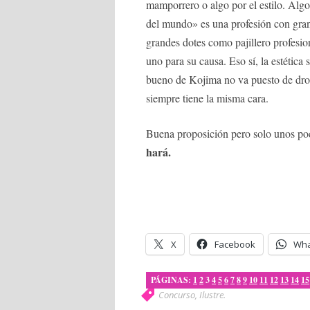
mamporrero o algo por el estilo. Alg
del mundo» es una profesión con gra
grandes dotes como pajillero profesio
uno para su causa. Eso sí, la estética
bueno de Kojima no va puesto de dr
siempre tiene la misma cara.
Buena proposición pero solo unos poco
hará.
X
Facebook
Wha
PÁGINAS:
1
2
3
4
5
6
7
8
9
10
11
12
13
14
15
Concurso
,
Ilustre
.