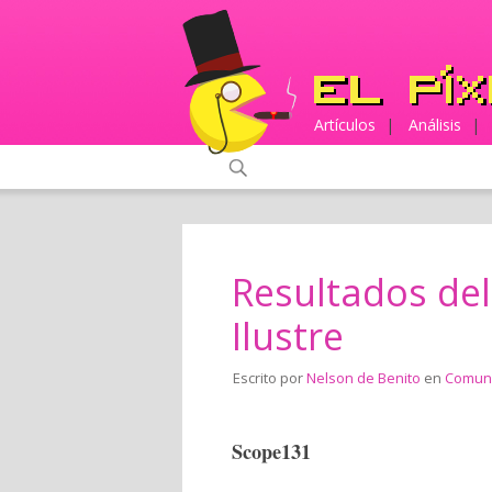
Artículos
|
Análisis
|
Resultados de
Ilustre
Escrito por
Nelson de Benito
en
Comun
Scope131