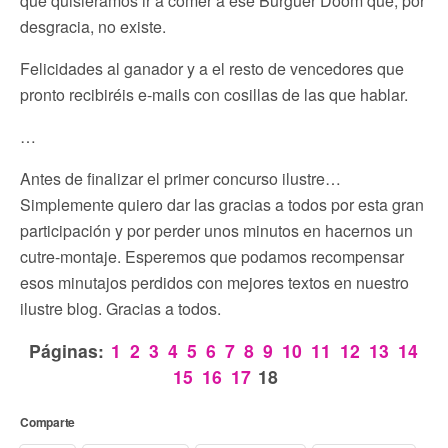
que quisiéramos ir a comer a ese Burguer Doom que, por
desgracia, no existe.
Felicidades al ganador y a el resto de vencedores que
pronto recibiréis e-mails con cosillas de las que hablar.
…
Antes de finalizar el primer concurso ilustre…
Simplemente quiero dar las gracias a todos por esta gran
participación y por perder unos minutos en hacernos un
cutre-montaje. Esperemos que podamos recompensar
esos minutajos perdidos con mejores textos en nuestro
ilustre blog. Gracias a todos.
Páginas:
1
2
3
4
5
6
7
8
9
10
11
12
13
14
15
16
17
18
Comparte