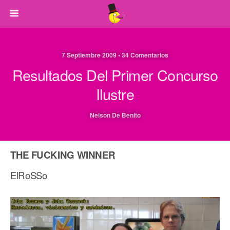
7 Septiembre 2009 • 34 Comentarios
Resultados Del Primer Concurso
Ilustre
Nelson De Benito
THE FUCKING WINNER
ElRoSSo