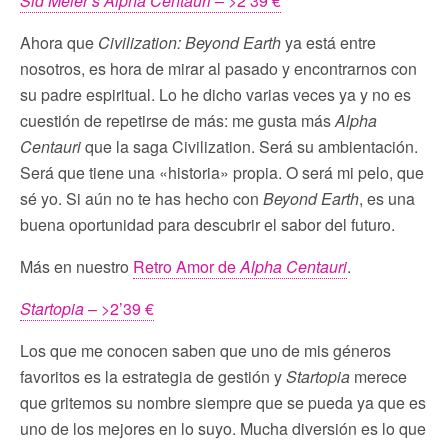
Sid Meier’s Alpha Centauri
– >2’39 €
Ahora que
Civilization: Beyond Earth
ya está entre
nosotros, es hora de mirar al pasado y encontrarnos con
su padre espiritual. Lo he dicho varias veces ya y no es
cuestión de repetirse de más: me gusta más
Alpha
Centauri
que la saga Civilization. Será su ambientación.
Será que tiene una «historia» propia. O será mi pelo, que
sé yo. Si aún no te has hecho con
Beyond Earth
, es una
buena oportunidad para descubrir el sabor del futuro.
Más en nuestro
Retro Amor de
Alpha Centauri
.
Startopia
– >2’39 €
Los que me conocen saben que uno de mis géneros
favoritos es la estrategia de gestión y
Startopia
merece
que gritemos su nombre siempre que se pueda ya que es
uno de los mejores en lo suyo. Mucha diversión es lo que