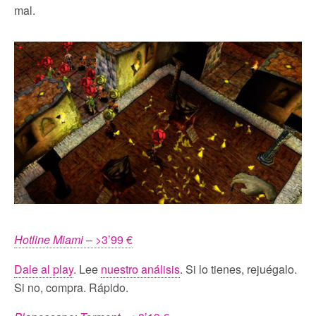
mal.
Hotline Miami
– >3’99 €
Dale al play
. Lee
nuestro análisis
. Si lo tienes, rejuégalo.
Si no, compra. Rápido.