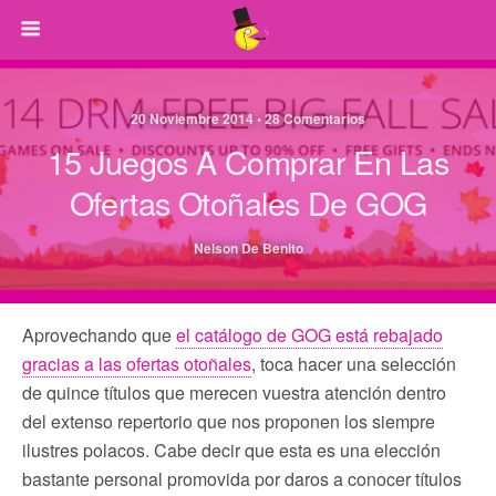
20 Noviembre 2014 • 28 Comentarios
15 Juegos A Comprar En Las
Ofertas Otoñales De GOG
Nelson De Benito
Aprovechando que
el catálogo de GOG está rebajado
gracias a las ofertas otoñales
, toca hacer una selección
de quince títulos que merecen vuestra atención dentro
del extenso repertorio que nos proponen los siempre
ilustres polacos. Cabe decir que esta es una elección
bastante personal promovida por daros a conocer títulos