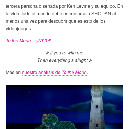
tercera persona diseñada por Ken Levine y su equipo. En
la vida, todo el mundo debe enfrentarse a SHODAN al
menos una vez para descubrir que es esto de los
videojuegos.
To the Moon
– >3’99 €
♪ If you’re with me
Then everything’s alright ♪
Más en
nuestro análisis de
To the Moon
.