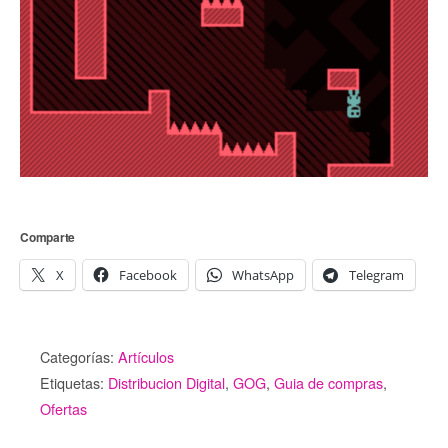
Comparte
X
Facebook
WhatsApp
Telegram
Categorías:
Artículos
Etiquetas:
Distribucion Digital
,
GOG
,
Guia de compras
,
Ofertas