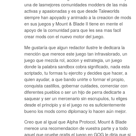
una de lasmejores comunidades modders de las más
activas y apasionadas y es que desde Taleworlds
siempre han apoyado y animado a la creacion de mods
en sus juegos y Mount & Blade II tiene en mente el
apoyo de la comunidad para que les sea mas facil
crear mods con el nuevo motor del juego.
Me gustaría que algun redactor ilustre le dedicara la
mención que merece este juego tan infravalorado, un
juego que mezcla rol, accion y estrategia, un juego
donde la palabra sandbox cobra significado, nada esta
scriptado, tu formas tu ejercito y decides que hacer, a
quien ayudar, a que bando unirte o formar el propio,
conquista castillos, gobernar cuidades, comerciar con
diferentes pueblos o ser un hijo de perra dedicarte a
saquear y ser un mercenario sin escrupulos, tu eliges
desde el principio y si el juego no es suficientemente
bueno los mods como diplomacy lo hacen aún mejor.
Creo que al igual que Alpha Protocol, Mount & Blade
merece una recomendacion de vuestra parte y a todo
aquel que pruebe gratis el juego en GOG le diria que si