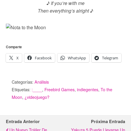
♪ If you’re with me
Then everything’s alright ♪
Comparte
X
Facebook
WhatsApp
Telegram
Categorías:
Análisis
Etiquetas:
:____
,
Freebird Games
,
indiegentes
,
To the
Moon
,
¿videojuego?
Entrada Anterior
Próxima Entrada
Un Nuevo Tráiler De
Yakuza 5 Puede Llevarse Un