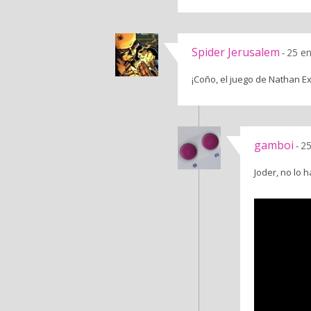
Spider Jerusalem
25 en
-
¡Coño, el juego de Nathan Ex
gamboi
25
-
Joder, no lo 