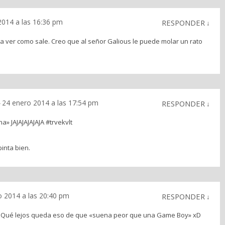
2014 a las 16:36 pm
RESPONDER
↓
 a ver como sale. Creo que al señor Galious le puede molar un rato
24 enero 2014 a las 17:54 pm
-
RESPONDER
↓
» JAJAJAJAJAJA #trvekvlt
inta bien.
o 2014 a las 20:40 pm
RESPONDER
↓
a !!! Qué lejos queda eso de que «suena peor que una Game Boy» xD