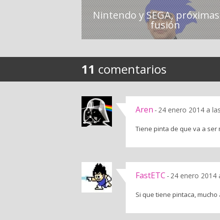
Nintendo y SEGA, próximas 
fusión
11
comentarios
Aren
24 enero 2014 a la
-
Tiene pinta de que va a ser 
FastETC
24 enero 2014 
-
Si que tiene pintaca, mucho