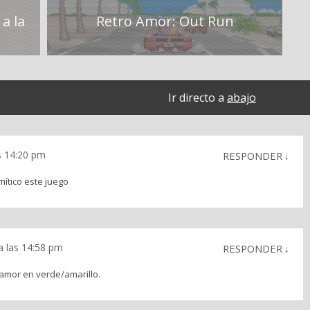
a la
Retro Amor: Out Run
Ir directo a
abajo
s 14:20 pm
RESPONDER
↓
mítico este juego
a las 14:58 pm
RESPONDER
↓
 amor en verde/amarillo.