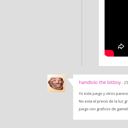
handlolo the bitboy
25
-
Yo este juego y otros pareci
No esta el precio de la luz 
juego con graficos de game