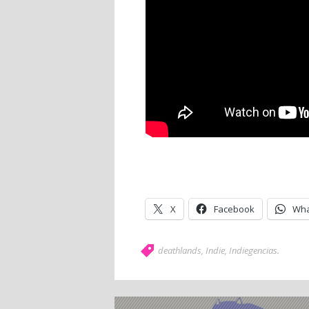
X
Facebook
Wha
deathlands
,
Indie
,
Indiegencias
.