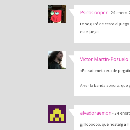
PsicoCooper
24 enero 
-
Le seguiré de cerca al juego
este juego.
Víctor Martín-Pozuelo
«Pseudometalera de pegatina
A ver la banda sonora, que p
alvadoraemon
24 ener
-
¡¡¡ Illoooooo, qué nostalgi