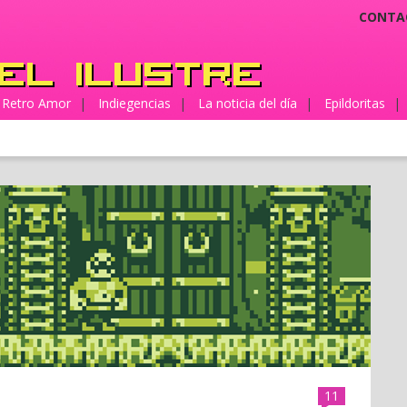
CONTA
Retro Amor
|
Indiegencias
|
La noticia del día
|
Epildoritas
|
11