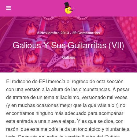
6 Noviembre 2013 • 20 Comentarios
Galious Y Sus Guitarritas (VII)
Galious
El rediseño de EPI merecía el regreso de esta sección
con una versión a la altura de las circunstancias. A pesar
de tratarse de un tema trilladísimo, versionado mil veces
(y en muchas ocasiones mejor que la que váis a oir) no
encontramos ninguno más adecuado para acompañar
esta entrada a una nueva etapa. Y es que se dice, con
razón, que esta melodía le da un tono épico y triunfante a
todo. Después del salto, la versión Ilustre del
Guile’s