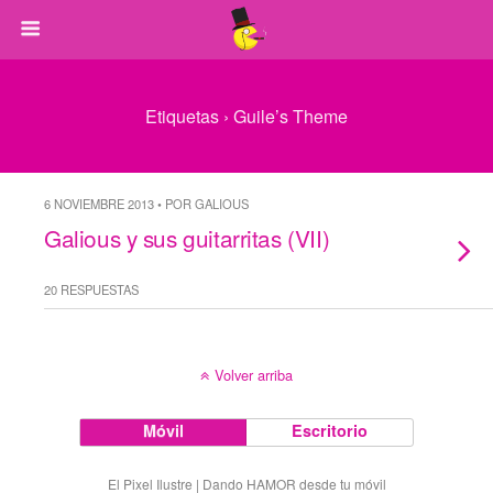
Etiquetas › Guile’s Theme
6 NOVIEMBRE 2013 • POR GALIOUS
Galious y sus guitarritas (VII)
20 RESPUESTAS
Volver arriba
Móvil
Escritorio
El Pixel Ilustre | Dando HAMOR desde tu móvil