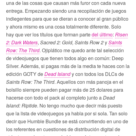
una de las cosas que causan más furor con cada nueva
entrega. Empezando siendo una recopilación de juegos
indiegentes para que se dieran a conocer al gran público
y ahora mismo es una cosa totalmente diferente. Solo
hay que ver los títulos que forman parte
del último
:
Risen
2: Dark Waters
,
Sacred 2: Gold,
Saints Row 2
y
Saints
Row: The Third
. Ojiplático me quedo ante tal selección
de videojuegos que tienen todos algo en común: Deep
Silver. Además, si pagas más de la media te haces con la
edición GOTY de
Dead Island
y con todos los DLCs de
Saints Row: The Third
. Aquellos con más panoja en el
bolsillo siempre pueden pagar más de 25 dolares para
hacerse con todo el pack al completo junto a
Dead
Island: Riptide
. No tengo mucho que decir más puesto
que la lista de videojuegos ya habla por si sola. Tan solo
decir que Humble Bundle se está convirtiendo en uno de
los referentes en cuestiones de distribución digital de