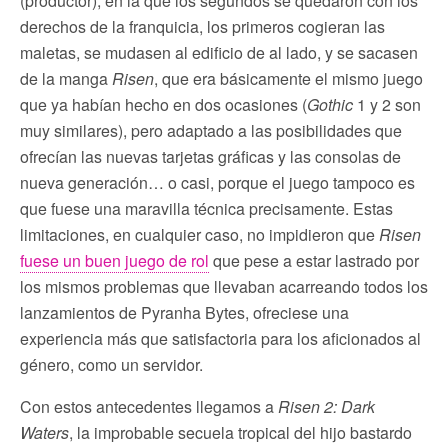
(productor), en la que los segundos se quedaron con los
derechos de la franquicia, los primeros cogieran las
maletas, se mudasen al edificio de al lado, y se sacasen
de la manga
Risen
, que era básicamente el mismo juego
que ya habían hecho en dos ocasiones (
Gothic
1 y 2 son
muy similares), pero adaptado a las posibilidades que
ofrecían las nuevas tarjetas gráficas y las consolas de
nueva generación… o casi, porque el juego tampoco es
que fuese una maravilla técnica precisamente. Estas
limitaciones, en cualquier caso, no impidieron que
Risen
fuese un buen juego de rol
que pese a estar lastrado por
los mismos problemas que llevaban acarreando todos los
lanzamientos de Pyranha Bytes, ofreciese una
experiencia más que satisfactoria para los aficionados al
género, como un servidor.
Con estos antecedentes llegamos a
Risen 2: Dark
Waters
, la improbable secuela tropical del hijo bastardo