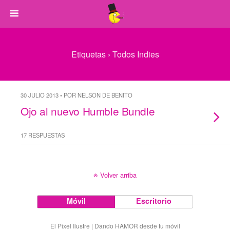
Etiquetas › Todos Indies
30 JULIO 2013 • POR NELSON DE BENITO
Ojo al nuevo Humble Bundle
17 RESPUESTAS
Volver arriba
Móvil
Escritorio
El Pixel Ilustre | Dando HAMOR desde tu móvil