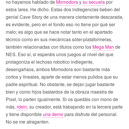
no hayamos hablado de
Momodora
y
su secuela
por
estos lares. He dicho. Estas dos indiegencias beben del
genial Cave Story de una manera ciertamente descarada,
es evidente, pero en el fondo eso no tiene por qué ser
malo; es algo que se hace notar tanto en el apartado
técnico como en sus mecánicas sóter-plataformeras,
también relacionadas con títulos como los
Mega Man
de
NES. Eso sí, si esperáis unos juegos al nivel del que
protagoniza el lechoso robotico indiegente,
desengañaos, ambos Momodora son bastante más
cortos y lineales, aparte de estar menos pulidos que su
padre espiritual. No obstante, se dejan jugar bastante
bien y como hijos bastardos de la obraza maestra de
Pixel, lo parten igualmente. Si os quedáis con mono de
más,
rdein
, su creador, está trabajando en la tercera parte
y tiene disponible
una demo
para disfrute del personal.
No se me atraganten.