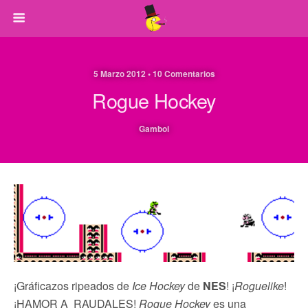
5 Marzo 2012 • 10 Comentarios
Rogue Hockey
Gamboi
¡Gráficazos ripeados de
Ice Hockey
de
NES
! ¡
Roguelike
!
¡HAMOR A RAUDALES!
Rogue Hockey
es una