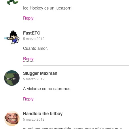
Ice Hockey es un jueazorrl.
Reply
FastETC
5 marzo 2012
Cuanto amor.
Reply
Slugger Maxman
5 marzo 2012
A viciarse como cabrones.
Reply
Handlolo the bitboy
5 marzo 2012
guau! me has sorprendido, como buen aficionado que