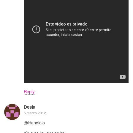
Reply
Desia
5 marzo 2012
@Handlolo
¡Que se lia, que se lia!