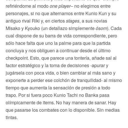
refiriéndome al modo
one player
– no elegimos entre
personajes, si no que alternamos entre Kunio Kun y su
antiguo rival Riki y, en ciertos
stages
, a sus novias
Misako y Kyouko (un detallazo simplemente
ósom
). Cada
cual dispone de su barra de vida correspondiente, pero
sólo hace falta que uno la palme para que la partida
concluya y nos obliguen a continuar desde el último
checkpoint. Esto, que parece una tontería, añade sal al
factor estratégico y la toma de decisiones -apurar y
jugársela con poca vida, o bien cambiar al más sano y
exponerte a perder ese colchón de tranquilidad- al mismo
tiempo que aumenta la sensación de presión a todo
trapo. Por si fuera poco Kunio Tachi no Banka pasa
olímpicamente de items. No hay manera de sanar. Hay
que pasarse los combates con lo disponible. Sin medias
tintas.