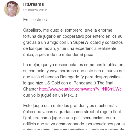
HtDreams
29 marzo 2012
Es… esto es…
Caballero, me quito el sombrero, tuve la enorme
fortuna de jugarlo en cooperativo por entero en los 90
gracias a un amigo con un SuperWildcard y contactos
de los que molan, y fue una experiéncia realmente
única, a pesar de no entender ni papa.
Lo mejor, que yo desconocía, es como nos lo ubica en
su contexto, y vaya sorpresa que este sea el huevo del
que salió el famoso Renegade (y para despropósitos,
lo que hizo US Gold con el Renegade 3 The final
Chapter
http://www.youtube.com/watch?v=rNlCrrUWclI
que yo lo jugué en un Msx…)
Este juego esta entre los grandes y es mucho más
épico que vacas sagradas como street of rage o final
fight, era como jugar a una peli, secuencias en un
edificio que se va desmoronando, persecuciones por la
autopista (¡con juego cooperativo!), ¡¡peleas encima de