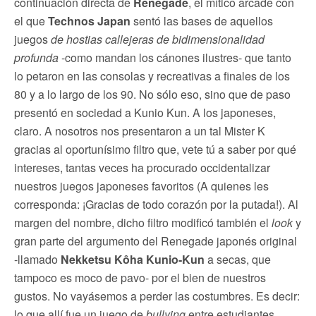
continuación directa de
Renegade
, el mítico arcade con
el que
Technos Japan
sentó las bases de aquellos
juegos
de hostias callejeras de bidimensionalidad
profunda
-como mandan los cánones ilustres- que tanto
lo petaron en las consolas y recreativas a finales de los
80 y a lo largo de los 90. No sólo eso, sino que de paso
presentó en sociedad a Kunio Kun. A los japoneses,
claro. A nosotros nos presentaron a un tal Mister K
gracias al oportunísimo filtro que, vete tú a saber por qué
intereses, tantas veces ha procurado occidentalizar
nuestros juegos japoneses favoritos (A quienes les
corresponda: ¡Gracias de todo corazón por la putada!). Al
margen del nombre, dicho filtro modificó también el
look
y
gran parte del argumento del Renegade japonés original
-llamado
Nekketsu Kôha Kunio-Kun
a secas, que
tampoco es moco de pavo- por el bien de nuestros
gustos. No vayásemos a perder las costumbres. Es decir:
lo que allí fue un juego de
bullying
entre estudiantes