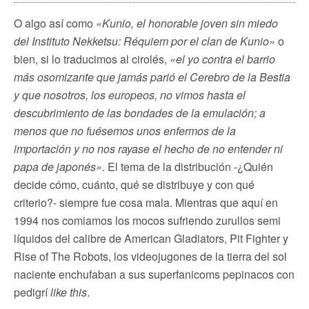
O algo así como
«Kunio, el honorable joven sin miedo
del Instituto Nekketsu: Réquiem por el clan de Kunio»
o
bien, si lo traducimos al cirolés,
«el yo contra el barrio
más osomizante que jamás parió el Cerebro de la Bestia
y que nosotros, los europeos, no vimos hasta el
descubrimiento de las bondades de la emulación; a
menos que no fuésemos unos enfermos de la
importación y no nos rayase el hecho de no entender ni
papa de japonés»
. El tema de la distribución -¿Quién
decide cómo, cuánto, qué se distribuye y con qué
criterio?- siempre fue cosa mala. Mientras que aquí en
1994 nos comiamos los mocos sufriendo zurullos semi
líquidos del calibre de American Gladiators, Pit Fighter y
Rise of The Robots, los videojugones de la tierra del sol
naciente enchufaban a sus superfanicoms pepinacos con
pedigrí
like this
.