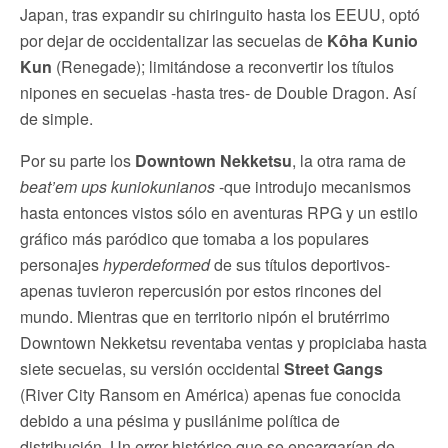
Japan, tras expandir su chiringuito hasta los EEUU, optó
por dejar de occidentalizar las secuelas de
Kôha Kunio
Kun
(Renegade); limitándose a reconvertir los títulos
nipones en secuelas -hasta tres- de Double Dragon. Así
de simple.
Por su parte los
Downtown Nekketsu
, la otra rama de
beat’em ups
kuniokunianos
-que introdujo mecanismos
hasta entonces vistos sólo en aventuras RPG y un estilo
gráfico más paródico que tomaba a los populares
personajes
hyperdeformed
de sus títulos deportivos-
apenas tuvieron repercusión por estos rincones del
mundo. Mientras que en territorio nipón el brutérrimo
Downtown Nekketsu reventaba ventas y propiciaba hasta
siete secuelas, su versión occidental
Street Gangs
(River City Ransom en América) apenas fue conocida
debido a una pésima y pusilánime política de
distribución. Un error histórico que se encargarían de