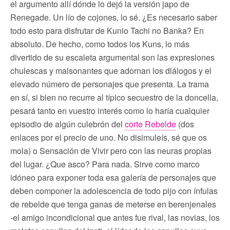
el argumento allí dónde lo dejó la versión japo de
Renegade. Un lío de cojones, lo sé. ¿Es necesario saber
todo esto para disfrutar de Kunio Tachi no Banka? En
absoluto. De hecho, como todos los Kuns, lo más
divertido de su escaleta argumental son las expresiones
chulescas y malsonantes que adornan los diálogos y el
elevado número de personajes que presenta. La trama
en sí, si bien no recurre al típico secuestro de la doncella,
pesará tanto en vuestro interés como lo haría cualquier
episodio de algún culebrón del
corte
Rebelde
(dos
enlaces por el precio de uno. No disimuleís, sé que os
mola) o Sensación de Vivir pero con las neuras propias
del lugar. ¿Que asco? Para nada. Sirve como marco
idóneo para exponer toda esa galería de personajes que
deben componer la adolescencia de todo pijo con ínfulas
de rebelde que tenga ganas de meterse en berenjenales
-el amigo incondicional que antes fue rival, las novias, los